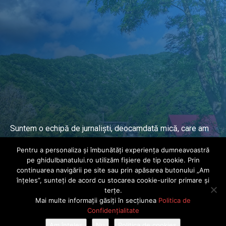
Suntem o echipă de jurnaliști, deocamdată mică, care am
lucrat și lucrăm în presa locală și națională de mai mulți
Pentru a personaliza și îmbunătăți experiența dumneavoastră
ani.
pe ghidulbanatului.ro utilizăm fișiere de tip cookie. Prin
continuarea navigării pe site sau prin apăsarea butonului „Am
înțeles”, sunteți de acord cu stocarea cookie-urilor primare și
DESPRE PROIECT
terțe.
Mai multe informații găsiți în secțiunea
Politica de
© Ghidul Banatului 2025. Toate drepturile rezervate · Dezvoltat de
Confidențialitate
Power Media FX
Am înțeles
Nu
Politica de cookies