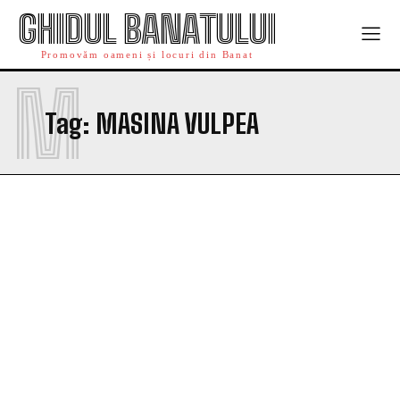
GHIDUL BANATULUI
Promovăm oameni și locuri din Banat
M
Tag:
MASINA VULPEA