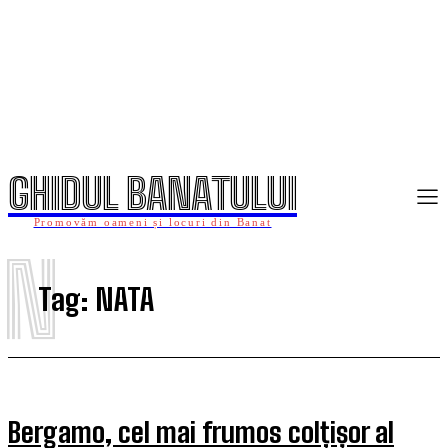
GHIDUL BANATULUI
Promovăm oameni și locuri din Banat
N
Tag:
NATA
Bergamo, cel mai frumos colțișor al