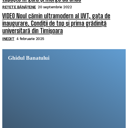
REȚETE BĂNĂȚENE
20 septembrie 2022
VIDEO Noul cămin ultramodern al UVT, gata de
inaugurare. Condiții de top și prima grădiniță
universitară din Timișoara
INEDIT
4 februarie 2025
Ghidul Banatului