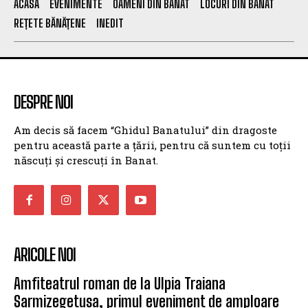
ACASĂ
EVENIMENTE
OAMENI DIN BANAT
LOCURI DIN BANAT
REȚETE BĂNĂȚENE
INEDIT
DESPRE NOI
Am decis să facem “Ghidul Banatului” din dragoste
pentru această parte a țării, pentru că suntem cu toții
născuți și crescuți în Banat.
ARICOLE NOI
Amfiteatrul roman de la Ulpia Traiana
Sarmizegetusa, primul eveniment de amploare