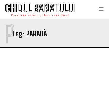
GHIDUL BANATULUI
Promovăm oameni și locuri din Banat
P
Tag:
PARADĂ