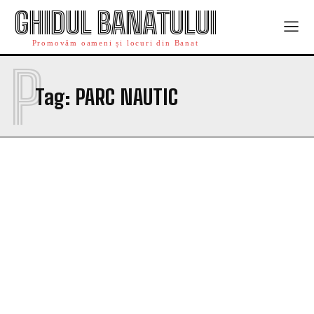
GHIDUL BANATULUI
Promovăm oameni și locuri din Banat
P
Tag:
PARC NAUTIC