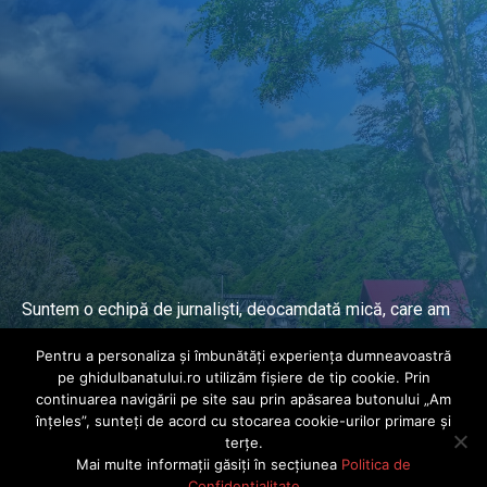
Suntem o echipă de jurnaliști, deocamdată mică, care am
lucrat și lucrăm în presa locală și națională de mai mulți
Pentru a personaliza și îmbunătăți experiența dumneavoastră
ani.
pe ghidulbanatului.ro utilizăm fișiere de tip cookie. Prin
continuarea navigării pe site sau prin apăsarea butonului „Am
înțeles”, sunteți de acord cu stocarea cookie-urilor primare și
DESPRE PROIECT
terțe.
Mai multe informații găsiți în secțiunea
Politica de
© Ghidul Banatului 2025. Toate drepturile rezervate · Dezvoltat de
Confidențialitate