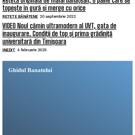
Rețeta originală de mălai bănățean, o pâine care se
topește în gură și merge cu orice
REȚETE BĂNĂȚENE
20 septembrie 2022
VIDEO Noul cămin ultramodern al UVT, gata de
inaugurare. Condiții de top și prima grădiniță
universitară din Timișoara
INEDIT
4 februarie 2025
Ghidul Banatului