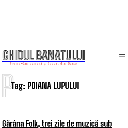
GHIDUL BANATULUI
Promovăm oameni și locuri din Banat
P
Tag:
POIANA LUPULUI
Gărâna Folk, trei zile de muzică sub