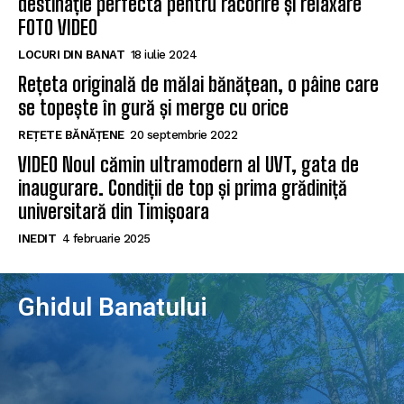
destinație perfectă pentru răcorire și relaxare
FOTO VIDEO
LOCURI DIN BANAT
18 iulie 2024
Rețeta originală de mălai bănățean, o pâine care
se topește în gură și merge cu orice
REȚETE BĂNĂȚENE
20 septembrie 2022
VIDEO Noul cămin ultramodern al UVT, gata de
inaugurare. Condiții de top și prima grădiniță
universitară din Timișoara
INEDIT
4 februarie 2025
Ghidul Banatului