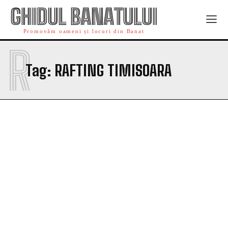
GHIDUL BANATULUI
Promovăm oameni și locuri din Banat
R
Tag:
RAFTING TIMISOARA