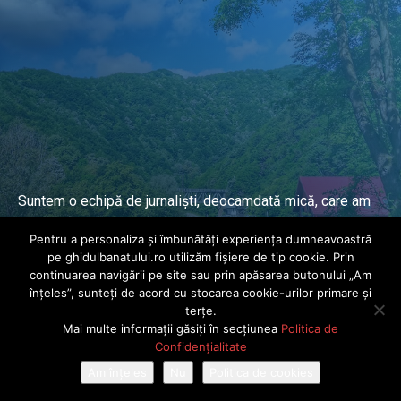
Suntem o echipă de jurnaliști, deocamdată mică, care am
lucrat și lucrăm în presa locală și națională de mai mulți
Pentru a personaliza și îmbunătăți experiența dumneavoastră
ani.
pe ghidulbanatului.ro utilizăm fișiere de tip cookie. Prin
continuarea navigării pe site sau prin apăsarea butonului „Am
înțeles”, sunteți de acord cu stocarea cookie-urilor primare și
DESPRE PROIECT
terțe.
Mai multe informații găsiți în secțiunea
Politica de
© Ghidul Banatului 2025. Toate drepturile rezervate · Dezvoltat de
Confidențialitate
Power Media FX
Am înțeles
Nu
Politica de cookies