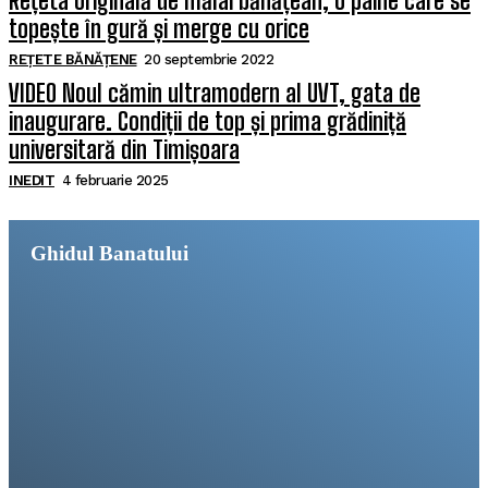
Rețeta originală de mălai bănățean, o pâine care se
topește în gură și merge cu orice
REȚETE BĂNĂȚENE
20 septembrie 2022
VIDEO Noul cămin ultramodern al UVT, gata de
inaugurare. Condiții de top și prima grădiniță
universitară din Timișoara
INEDIT
4 februarie 2025
Ghidul Banatului