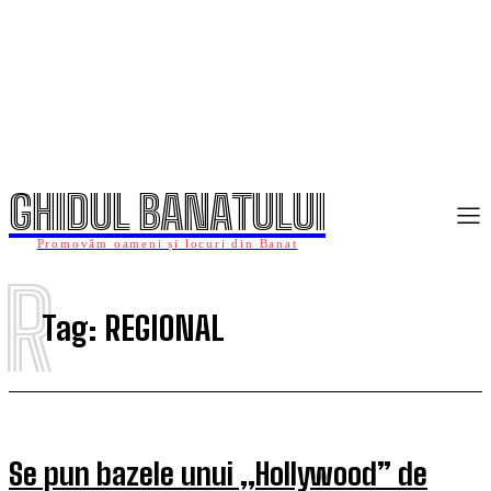
GHIDUL BANATULUI
Promovăm oameni și locuri din Banat
R
Tag:
REGIONAL
Se pun bazele unui „Hollywood” de