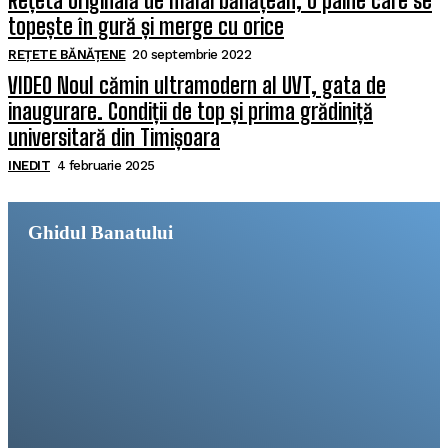
Rețeta originală de mălai bănățean, o pâine care se
topește în gură și merge cu orice
REȚETE BĂNĂȚENE
20 septembrie 2022
VIDEO Noul cămin ultramodern al UVT, gata de
inaugurare. Condiții de top și prima grădiniță
universitară din Timișoara
INEDIT
4 februarie 2025
Ghidul Banatului