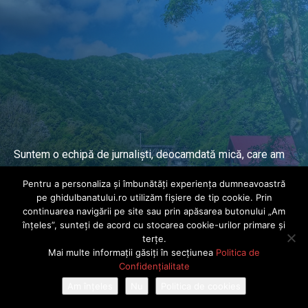
Suntem o echipă de jurnaliști, deocamdată mică, care am
lucrat și lucrăm în presa locală și națională de mai mulți
Pentru a personaliza și îmbunătăți experiența dumneavoastră
ani.
pe ghidulbanatului.ro utilizăm fișiere de tip cookie. Prin
continuarea navigării pe site sau prin apăsarea butonului „Am
înțeles”, sunteți de acord cu stocarea cookie-urilor primare și
DESPRE PROIECT
terțe.
Mai multe informații găsiți în secțiunea
Politica de
© Ghidul Banatului 2025. Toate drepturile rezervate · Dezvoltat de
Confidențialitate
Power Media FX
Am înțeles
Nu
Politica de cookies