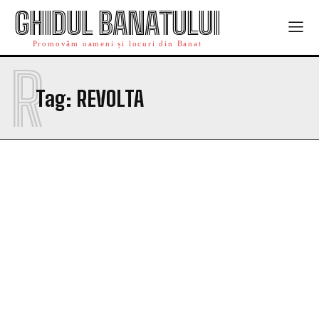
GHIDUL BANATULUI
Promovăm oameni și locuri din Banat
R
Tag:
REVOLTA