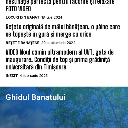
destinație perfectă pentru răcorire și relaxare
FOTO VIDEO
LOCURI DIN BANAT
18 iulie 2024
Rețeta originală de mălai bănățean, o pâine care
se topește în gură și merge cu orice
REȚETE BĂNĂȚENE
20 septembrie 2022
VIDEO Noul cămin ultramodern al UVT, gata de
inaugurare. Condiții de top și prima grădiniță
universitară din Timișoara
INEDIT
4 februarie 2025
Ghidul Banatului