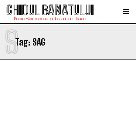
GHIDUL BANATULUI
Promovăm oameni și locuri din Banat
S
Tag:
SAG