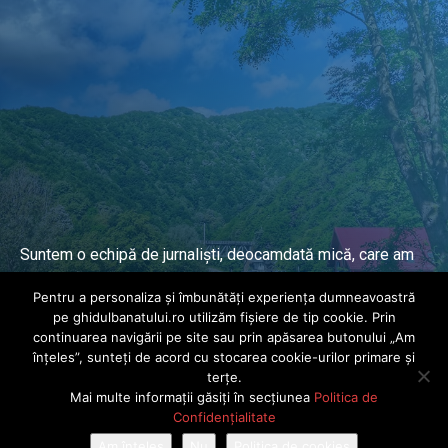
Suntem o echipă de jurnaliști, deocamdată mică, care am
lucrat și lucrăm în presa locală și națională de mai mulți
Pentru a personaliza și îmbunătăți experiența dumneavoastră
ani.
pe ghidulbanatului.ro utilizăm fișiere de tip cookie. Prin
continuarea navigării pe site sau prin apăsarea butonului „Am
înțeles”, sunteți de acord cu stocarea cookie-urilor primare și
DESPRE PROIECT
terțe.
Mai multe informații găsiți în secțiunea
Politica de
© Ghidul Banatului 2025. Toate drepturile rezervate · Dezvoltat de
Confidențialitate
Power Media FX
Am înțeles
Nu
Politica de cookies