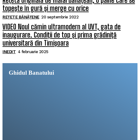
Rețeta originală de mălai bănățean, o pâine care se
topește în gură și merge cu orice
REȚETE BĂNĂȚENE
20 septembrie 2022
VIDEO Noul cămin ultramodern al UVT, gata de
inaugurare. Condiții de top și prima grădiniță
universitară din Timișoara
INEDIT
4 februarie 2025
Ghidul Banatului