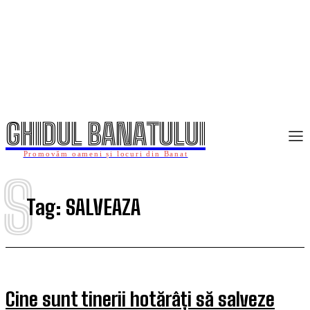
GHIDUL BANATULUI
Promovăm oameni și locuri din Banat
S
Tag:
SALVEAZA
Cine sunt tinerii hotărâți să salveze