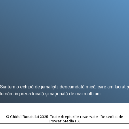
Suntem o echipă de jurnaliști, deocamdată mică, care am lucrat ș
lucrăm în presa locală și națională de mai mulți ani.
DESPRE PROIECT
© Ghidul Banatului 2025. Toate drepturile rezervate · Dezvoltat de
Power Media FX