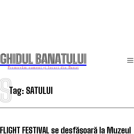
GHIDUL BANATULUI
Promovăm oameni și locuri din Banat
S
Tag:
SATULUI
FLIGHT FESTIVAL se desfășoară la Muzeul