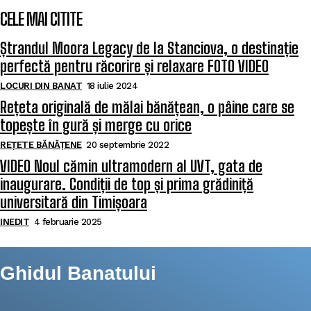
CELE MAI CITITE
Ștrandul Moora Legacy de la Stanciova, o destinație
perfectă pentru răcorire și relaxare FOTO VIDEO
LOCURI DIN BANAT
18 iulie 2024
Rețeta originală de mălai bănățean, o pâine care se
topește în gură și merge cu orice
REȚETE BĂNĂȚENE
20 septembrie 2022
VIDEO Noul cămin ultramodern al UVT, gata de
inaugurare. Condiții de top și prima grădiniță
universitară din Timișoara
INEDIT
4 februarie 2025
Ghidul Banatului