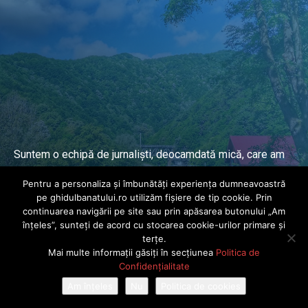
Suntem o echipă de jurnaliști, deocamdată mică, care am
lucrat și lucrăm în presa locală și națională de mai mulți
Pentru a personaliza și îmbunătăți experiența dumneavoastră
ani.
pe ghidulbanatului.ro utilizăm fișiere de tip cookie. Prin
continuarea navigării pe site sau prin apăsarea butonului „Am
înțeles”, sunteți de acord cu stocarea cookie-urilor primare și
DESPRE PROIECT
terțe.
Mai multe informații găsiți în secțiunea
Politica de
© Ghidul Banatului 2025. Toate drepturile rezervate · Dezvoltat de
Confidențialitate
Power Media FX
Am înțeles
Nu
Politica de cookies