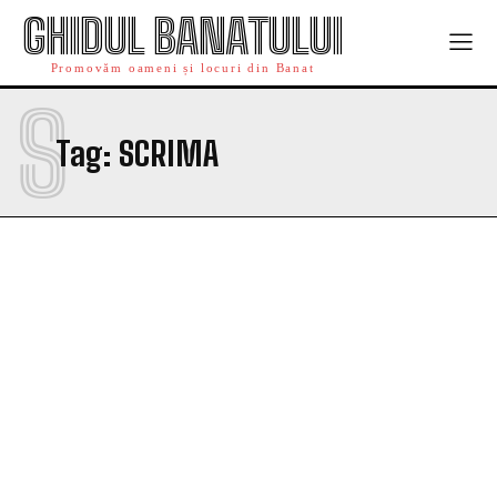
GHIDUL BANATULUI
Promovăm oameni și locuri din Banat
S
Tag:
SCRIMA