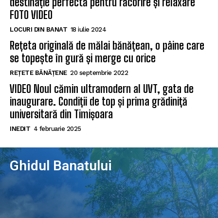
destinație perfectă pentru răcorire și relaxare
FOTO VIDEO
LOCURI DIN BANAT
18 iulie 2024
Rețeta originală de mălai bănățean, o pâine care
se topește în gură și merge cu orice
REȚETE BĂNĂȚENE
20 septembrie 2022
VIDEO Noul cămin ultramodern al UVT, gata de
inaugurare. Condiții de top și prima grădiniță
universitară din Timișoara
INEDIT
4 februarie 2025
Ghidul Banatului