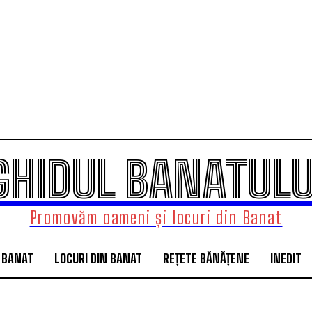
GHIDUL BANATULU
Promovăm oameni și locuri din Banat
 BANAT
LOCURI DIN BANAT
REȚETE BĂNĂȚENE
INEDIT