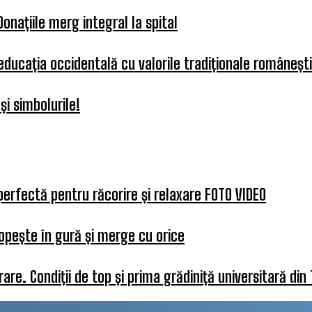
Donațiile merg integral la spital
 educația occidentală cu valorile tradiționale românești
i simbolurile!
perfectă pentru răcorire și relaxare FOTO VIDEO
opește în gură și merge cu orice
re. Condiții de top și prima grădiniță universitară din