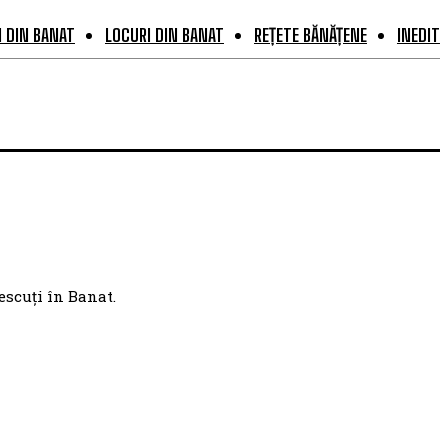
 DIN BANAT
LOCURI DIN BANAT
REȚETE BĂNĂȚENE
INEDIT
escuți în Banat.