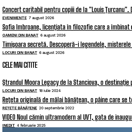
Concert caritabil pentru copiii de la ”Louis Țurcanu”. 
EVENIMENTE
7 august 2026
Sofia Imbroane, licențiata în filozofie care a îmbinat
OAMENI DIN BANAT
6 august 2026
Timișoara secretă. Descoperă-i legendele, misterele ș
LOCURI DIN BANAT
6 august 2026
CELE MAI CITITE
Ștrandul Moora Legacy de la Stanciova, o destinație 
LOCURI DIN BANAT
18 iulie 2024
Rețeta originală de mălai bănățean, o pâine care se t
REȚETE BĂNĂȚENE
20 septembrie 2022
VIDEO Noul cămin ultramodern al UVT, gata de inaugura
INEDIT
4 februarie 2025