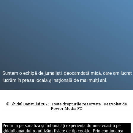
Suntem o echipă de jurnaliști, deocamdată mică, care am lucrat 
lucrăm în presa locală și națională de mai mulți ani.
DESPRE PROIECT
© Ghidul Banatului 2025. Toate drepturile rezervate · Dezvoltat de
Power Media FX
Pentru a personaliza și îmbunătăți experiența dumneavoastră pe
ghidulbanatului.ro utilizăm fișiere de tip cookie. Prin continuarea