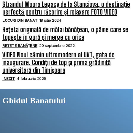
Ștrandul Moora Legacy de la Stanciova, o destinație
perfectă pentru răcorire și relaxare FOTO VIDEO
LOCURI DIN BANAT
18 iulie 2024
Rețeta originală de mălai bănățean, o pâine care se
topește în gură și merge cu orice
REȚETE BĂNĂȚENE
20 septembrie 2022
VIDEO Noul cămin ultramodern al UVT, gata de
inaugurare. Condiții de top și prima grădiniță
universitară din Timișoara
INEDIT
4 februarie 2025
Ghidul Banatului