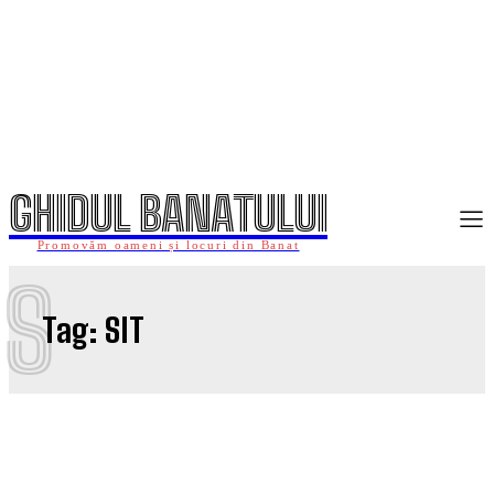
GHIDUL BANATULUI
Promovăm oameni și locuri din Banat
S
Tag:
SIT