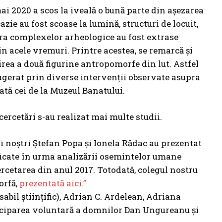
ai 2020 a scos la iveală o bună parte din așezarea
cazie au fost scoase la lumină, structuri de locuit,
ura complexelor arheologice au fost extrase
in acele vremuri. Printre acestea, se remarcă și
rirea a două figurine antropomorfe din lut. Astfel
sugerat prin diverse intervenții observate asupra
rată cei de la Muzeul Banatului.
ercetări s-au realizat mai multe studii.
ii noștri Ștefan Popa și Ionela Rădac au prezentat
ificate în urma analizării osemintelor umane
ercetarea din anul 2017. Totodată, colegul nostru
orfă,
prezentată aici.”
bil științific), Adrian C. Ardelean, Adriana
ticiparea voluntară a domnilor Dan Ungureanu și