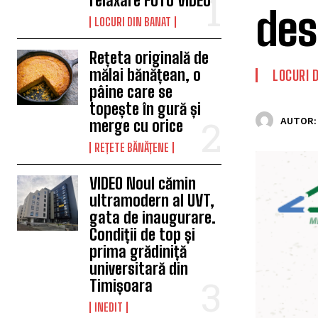
relaxare FOTO VIDEO
des
LOCURI DIN BANAT
Rețeta originală de
mălai bănățean, o
LOCURI 
pâine care se
topește în gură și
AUTOR:
merge cu orice
REȚETE BĂNĂȚENE
VIDEO Noul cămin
ultramodern al UVT,
gata de inaugurare.
Condiții de top și
prima grădiniță
universitară din
Timișoara
INEDIT