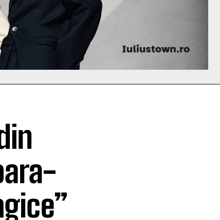
din
oara-
agice”