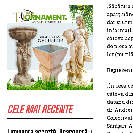
„Săpătura 
aparținând 
dar și urm
informații
câteva asp
de piese a
lor (mutil
Reprezenta
„În ceea c
câteva din
datând din
CELE MAI RECENTE
dr. Andrei
Colectivul
Sărășan, A
Timișoara secretă. Descoperă-i