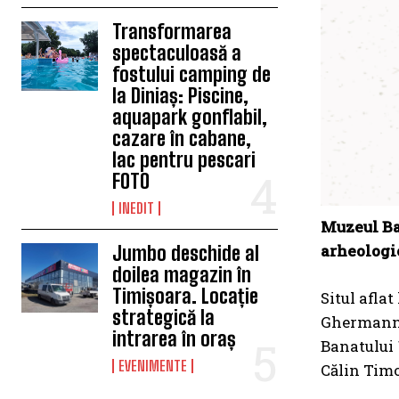
Transformarea
spectaculoasă a
fostului camping de
la Diniaș: Piscine,
aquapark gonflabil,
cazare în cabane,
lac pentru pescari
FOTO
INEDIT
Muzeul Ban
arheologic
Jumbo deschide al
doilea magazin în
Timișoara. Locație
Situl afla
strategică la
Ghermann ș
intrarea în oraș
Banatului 
EVENIMENTE
Călin Timo