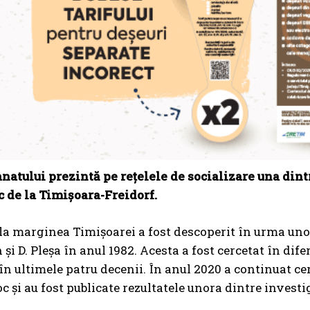
atului prezintă pe rețelele de socializare una dintr
 de la Timișoara-Freidorf.
t la marginea Timișoarei a fost descoperit în urma unor 
i D. Pleșa în anul 1982. Acesta a fost cercetat în difer
în ultimele patru decenii. În anul 2020 a continuat ce
c și au fost publicate rezultatele unora dintre investig