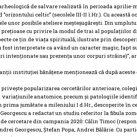
arheologică de salvare realizată în perioada aprilie-m
”orizontului celtic” (secolele III-II î.Hr.). Cu această o
ele unor posibile ateliere meșteșugărești. Din umplut
 prețioase cu privire la modul de trai al populațiilor d
ecte ce țin de viața spirituală, ilustrate prin descope
u fost interpretate ca având un caracter magic, fapt 
ări intenționate sau prezența unor corpuri străine)”, a
nții instituției bănățene menționează că după aceste c
e privește popularizarea cercetărilor anterioare, coleg
 variațiunile anatomice, precum și patologiile ident
 prima jumătate a mileniului I d.Hr., descoperite în c
 Georgescu a redactat un studiu referitor la fibula zom
 de cercetare din campania 2020: Călin Timoc (responsa
ndrei Georgescu, Ștefan Popa, Andrei Bălărie. Cu par