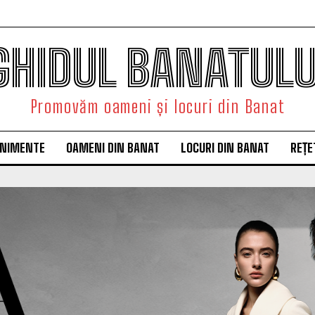
GHIDUL BANATULU
Promovăm oameni și locuri din Banat
ENIMENTE
OAMENI DIN BANAT
LOCURI DIN BANAT
REȚE