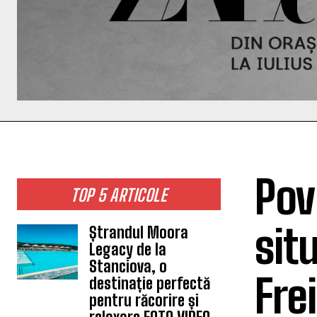
Pov
TOP 5 ARTICOLE
sit
Ștrandul Moora
Legacy de la
Stanciova, o
Fre
destinație perfectă
pentru răcorire și