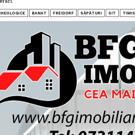
erari.
RHEOLOGICE
BANAT
FREIDORF
SĂPĂTURI
SIT
TIMI