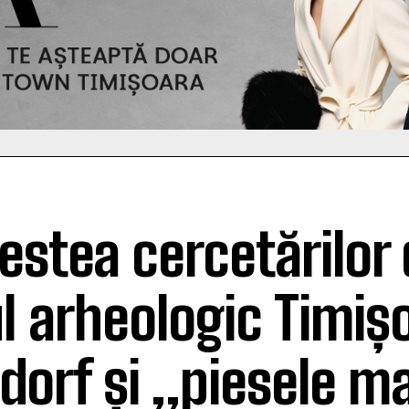
estea cercetărilor 
ul arheologic Timiș
idorf și „piesele m