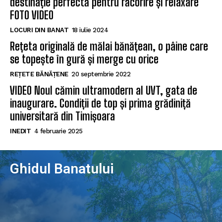
destinație perfectă pentru răcorire și relaxare
FOTO VIDEO
LOCURI DIN BANAT
18 iulie 2024
Rețeta originală de mălai bănățean, o pâine care
se topește în gură și merge cu orice
REȚETE BĂNĂȚENE
20 septembrie 2022
VIDEO Noul cămin ultramodern al UVT, gata de
inaugurare. Condiții de top și prima grădiniță
universitară din Timișoara
INEDIT
4 februarie 2025
Ghidul Banatului