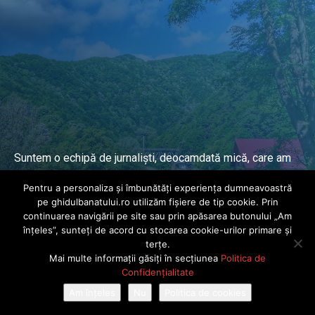
Suntem o echipă de jurnaliști, deocamdată mică, care am
lucrat și lucrăm în presa locală și națională de mai mulți
Pentru a personaliza și îmbunătăți experiența dumneavoastră
ani.
pe ghidulbanatului.ro utilizăm fișiere de tip cookie. Prin
continuarea navigării pe site sau prin apăsarea butonului „Am
înțeles”, sunteți de acord cu stocarea cookie-urilor primare și
DESPRE PROIECT
terțe.
Mai multe informații găsiți în secțiunea
Politica de
© Ghidul Banatului 2025. Toate drepturile rezervate · Dezvoltat de
Confidențialitate
Power Media FX
Am înțeles
Nu
Politica de cookies