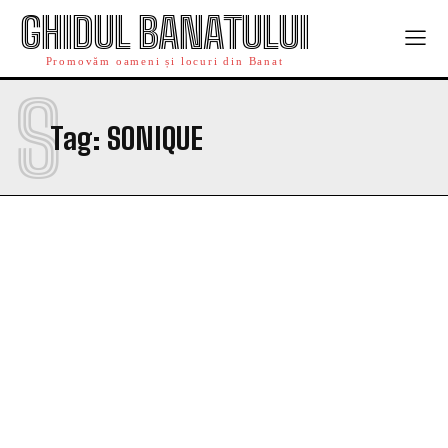
GHIDUL BANATULUI
Promovăm oameni și locuri din Banat
S
Tag:
SONIQUE