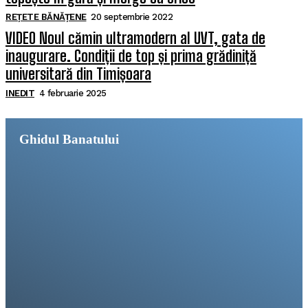
REȚETE BĂNĂȚENE
20 septembrie 2022
VIDEO Noul cămin ultramodern al UVT, gata de
inaugurare. Condiții de top și prima grădiniță
universitară din Timișoara
INEDIT
4 februarie 2025
Ghidul Banatului