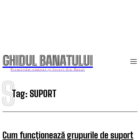
GHIDUL BANATULUI
Promovăm oameni și locuri din Banat
S
Tag:
SUPORT
Cum funcționează grupurile de suport