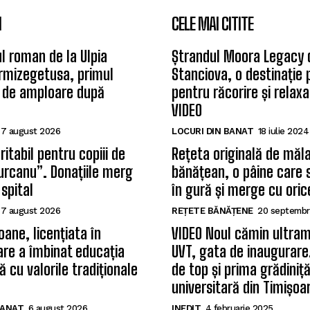
I
CELE MAI CITITE
l roman de la Ulpia
Ștrandul Moora Legacy 
rmizegetusa, primul
Stanciova, o destinație
 de amploare după
pentru răcorire și relax
VIDEO
7 august 2026
LOCURI DIN BANAT
18 iulie 2024
itabil pentru copiii de
Rețeta originală de măla
Țurcanu”. Donațiile merg
bănățean, o pâine care 
 spital
în gură și merge cu oric
7 august 2026
REȚETE BĂNĂȚENE
20 septembr
oane, licențiata în
VIDEO Noul cămin ultram
care a îmbinat educația
UVT, gata de inaugurare.
 cu valorile tradiționale
de top și prima grădiniț
universitară din Timișoa
BANAT
6 august 2026
INEDIT
4 februarie 2025