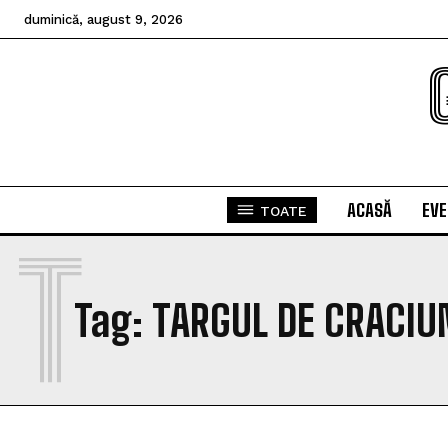
duminică, august 9, 2026
ACASĂ
EV
TOATE
T
Tag:
TARGUL DE CRACIU