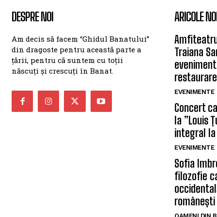
DESPRE NOI
ARICOLE NO
Amfiteatru
Am decis să facem “Ghidul Banatului”
din dragoste pentru această parte a
Traiana Sa
țării, pentru că suntem cu toții
eveniment
născuți și crescuți în Banat.
restaurare
EVENIMENTE
Concert car
la ”Louis 
integral la
EVENIMENTE
Sofia Imbr
filozofie 
occidentală
românești
OAMENI DIN 