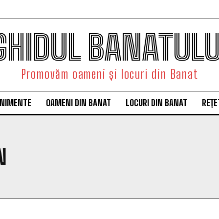
GHIDUL BANATULU
Promovăm oameni și locuri din Banat
ENIMENTE
OAMENI DIN BANAT
LOCURI DIN BANAT
REȚE
N