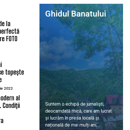
Ghidul Banatului
de la
 perfectă
are FOTO
i
se topește
e
ie 2022
odern al
Suntem o echipă de jurnaliști,
 Condiții
deocamdată mică, care am lucrat
ă
și lucrăm în presa locală și
ra
națională de mai mulți ani.