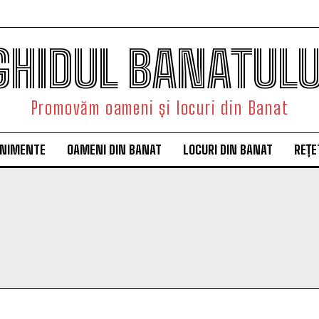
GHIDUL BANATULU
Promovăm oameni și locuri din Banat
ENIMENTE
OAMENI DIN BANAT
LOCURI DIN BANAT
REȚE