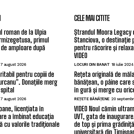
I
CELE MAI CITITE
l roman de la Ulpia
Ștrandul Moora Legacy 
rmizegetusa, primul
Stanciova, o destinație
 de amploare după
pentru răcorire și relax
VIDEO
7 august 2026
LOCURI DIN BANAT
18 iulie 2024
itabil pentru copiii de
Rețeta originală de măla
Țurcanu”. Donațiile merg
bănățean, o pâine care 
 spital
în gură și merge cu oric
7 august 2026
REȚETE BĂNĂȚENE
20 septembr
oane, licențiata în
VIDEO Noul cămin ultram
care a îmbinat educația
UVT, gata de inaugurare.
 cu valorile tradiționale
de top și prima grădiniț
universitară din Timișoa