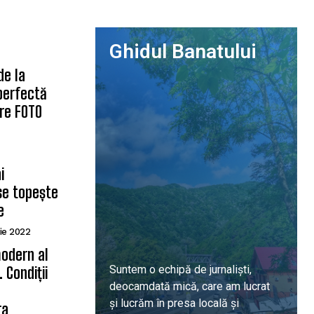
Ghidul Banatului
de la
 perfectă
are FOTO
i
se topește
e
ie 2022
odern al
Suntem o echipă de jurnaliști,
 Condiții
deocamdată mică, care am lucrat
ă
și lucrăm în presa locală și
ra