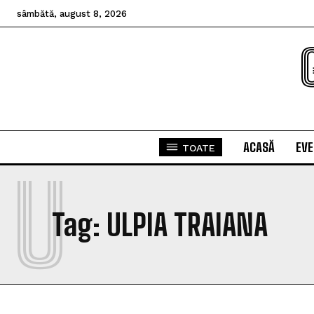
sâmbătă, august 8, 2026
ACASĂ
EV
TOATE
U
Tag:
ULPIA TRAIANA