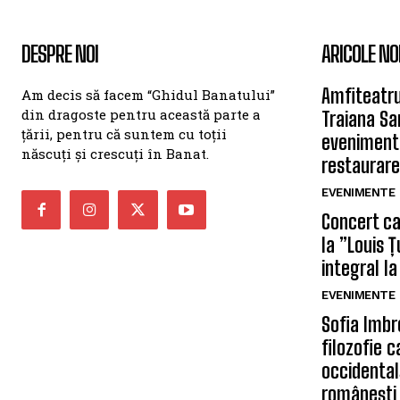
DESPRE NOI
ARICOLE NO
Amfiteatru
Am decis să facem “Ghidul Banatului”
din dragoste pentru această parte a
Traiana Sa
țării, pentru că suntem cu toții
eveniment
născuți și crescuți în Banat.
restaurare
EVENIMENTE
Concert car
la ”Louis 
integral la
EVENIMENTE
Sofia Imbr
filozofie 
occidentală
românești