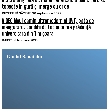
Rețeta originală de mălai bănățean, o pâine care se
topește în gură și merge cu orice
REȚETE BĂNĂȚENE
20 septembrie 2022
VIDEO Noul cămin ultramodern al UVT, gata de
inaugurare. Condiții de top și prima grădiniță
universitară din Timișoara
INEDIT
4 februarie 2025
Ghidul Banatului