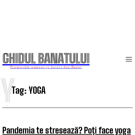
GHIDUL BANATULUI
Promovăm oameni și locuri din Banat
Y
Tag:
YOGA
Pandemia te stresează? Poți face yoga