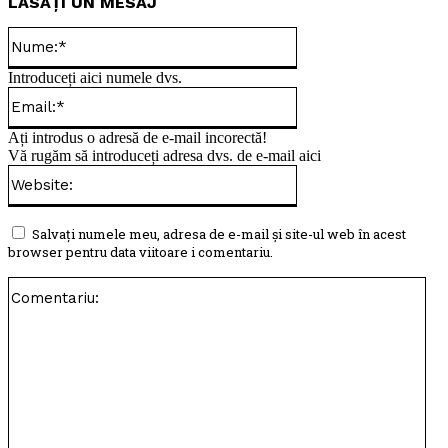
LĂSAȚI UN MESAJ
Nume:*
Introduceți aici numele dvs.
Email:*
Ați introdus o adresă de e-mail incorectă!
Vă rugăm să introduceți adresa dvs. de e-mail aici
Website:
Salvați numele meu, adresa de e-mail și site-ul web în acest
browser pentru data viitoare i comentariu.
Com