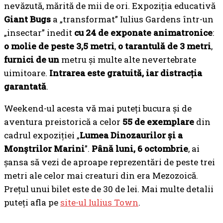
nevăzută, mărită de mii de ori. Expoziția educativă
Giant Bugs
a „transformat” Iulius Gardens într-un
„insectar” inedit
cu 24 de exponate
animatronice
:
o molie de peste 3,5 metri
,
o tarantulă de 3 metri
,
furnici de un
metru și multe alte nevertebrate
uimitoare.
Intrarea este gratuită, iar distracția
garantată
.
Weekend-ul acesta vă mai puteți bucura și de
aventura preistorică a celor
55 de exemplare
din
cadrul expoziției „
Lumea Dinozaurilor și a
Monștrilor Marini
”.
Până luni, 6 octombrie
, ai
șansa să vezi de aproape reprezentări de peste trei
metri ale celor mai creaturi din era Mezozoică.
Prețul unui bilet este de 30 de lei. Mai multe detalii
puteți afla pe
site-ul Iulius Town
.