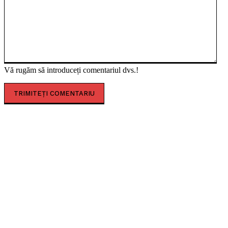
Vă rugăm să introduceți comentariul dvs.!
CELE MAI CITITE
Amfiteatrul roman de la Ulpia Traiana Sarmizegetusa,
primul eveniment de amploare după restaurare
Concert caritabil pentru copiii de la ”Louis Țurcanu”.