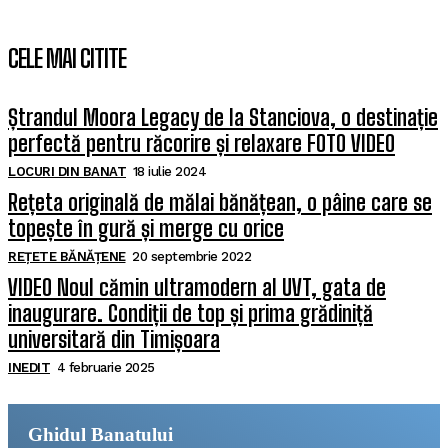
CELE MAI CITITE
Ștrandul Moora Legacy de la Stanciova, o destinație
perfectă pentru răcorire și relaxare FOTO VIDEO
LOCURI DIN BANAT
18 iulie 2024
Rețeta originală de mălai bănățean, o pâine care se
topește în gură și merge cu orice
REȚETE BĂNĂȚENE
20 septembrie 2022
VIDEO Noul cămin ultramodern al UVT, gata de
inaugurare. Condiții de top și prima grădiniță
universitară din Timișoara
INEDIT
4 februarie 2025
Ghidul Banatului