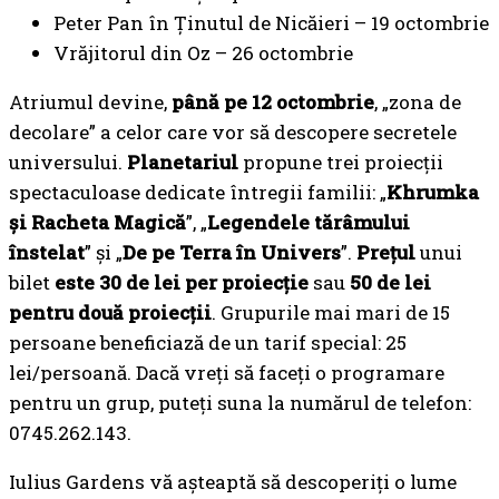
Peter Pan în Ținutul de Nicăieri – 19 octombrie
Vrăjitorul din Oz – 26 octombrie
Atriumul devine,
până pe 12 octombrie
, „zona de
decolare” a celor care vor să descopere secretele
universului.
Planetariul
propune trei proiecții
spectaculoase dedicate întregii familii: „
Khrumka
și Racheta Magică
”, „
Legendele tărâmului
înstelat
” și „
De pe Terra în Univers
”.
Prețul
unui
bilet
este 30 de lei
per proiecție
sau
50 de lei
pentru două proiecții
. Grupurile mai mari de 15
persoane beneficiază de un tarif special: 25
lei/persoană. Dacă vreți să faceți o programare
pentru un grup, puteți suna la numărul de telefon:
0745.262.143.
Iulius Gardens vă așteaptă să descoperiți o lume