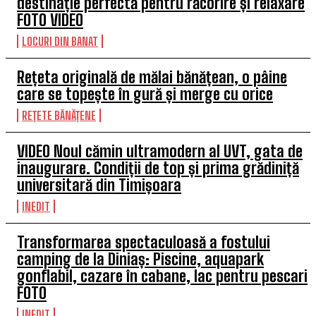
destinație perfectă pentru răcorire și relaxare
FOTO VIDEO
LOCURI DIN BANAT
Rețeta originală de mălai bănățean, o pâine
care se topește în gură și merge cu orice
REȚETE BĂNĂȚENE
VIDEO Noul cămin ultramodern al UVT, gata de
inaugurare. Condiții de top și prima grădiniță
universitară din Timișoara
INEDIT
Transformarea spectaculoasă a fostului
camping de la Diniaș: Piscine, aquapark
gonflabil, cazare în cabane, lac pentru pescari
FOTO
INEDIT