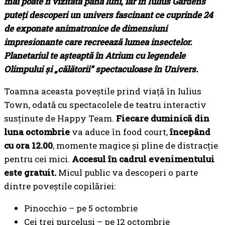
mai poate fi vizitată până luni, iar în Iulius Gardens
puteți descoperi un univers fascinant ce cuprinde 24
de exponate animatronice de dimensiuni
impresionante care recreează lumea insectelor.
Planetariul te așteaptă în Atrium cu legendele
Olimpului și „călătorii” spectaculoase în Univers.
Toamna aceasta poveștile prind viață în Iulius
Town, odată cu spectacolele de teatru interactiv
susținute de Happy Team.
Fiecare duminică din
luna octombrie
va aduce în food court,
începând
cu ora 12.00
, momente magice și pline de distracție
pentru cei mici.
Accesul în cadrul evenimentului
este gratuit.
Micul public va descoperi o parte
dintre poveștile copilăriei:
Pinocchio – pe 5 octombrie
Cei trei purceluși – pe 12 octombrie