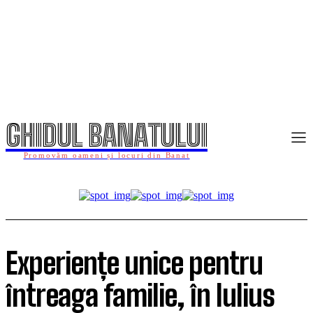
GHIDUL BANATULUI
Promovăm oameni și locuri din Banat
Experiențe unice pentru
întreaga familie, în Iulius