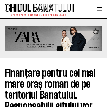
GHIDUL BANATULUI
Promovăm oameni și locuri din Banat
Finanțare pentru cel mai
mare oraș roman de pe
teritoriul Banatului.
Responsabilii sitului vor