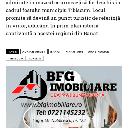
admirate în muzeul ce urmează să fie deschis în
cadrul fostului municipiu Tibiscum. Locul
promite să devină un punct turistic de referință
în viitor, aducând în prim-plan istoria
captivantă a acestei regiuni din Banat.
TAGS
ADRIAN ARDET
BANAT
FINANTARE
ORAS ROMAN
TIBISCUM
TURISTI