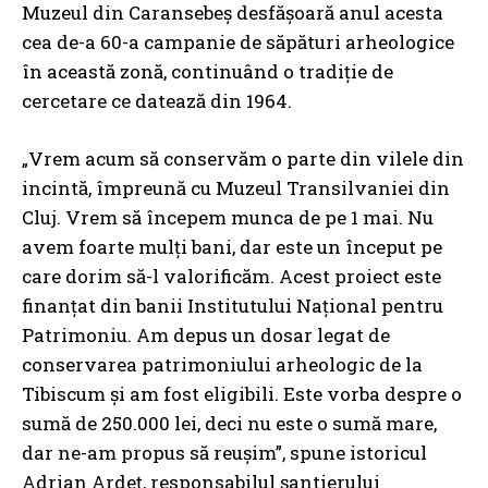
Muzeul din Caransebeș desfășoară anul acesta
cea de-a 60-a campanie de săpături arheologice
în această zonă, continuând o tradiție de
cercetare ce datează din 1964.
„Vrem acum să conservăm o parte din vilele din
incintă, împreună cu Muzeul Transilvaniei din
Cluj. Vrem să începem munca de pe 1 mai. Nu
avem foarte mulți bani, dar este un început pe
care dorim să-l valorificăm. Acest proiect este
finanțat din banii Institutului Național pentru
Patrimoniu. Am depus un dosar legat de
conservarea patrimoniului arheologic de la
Tibiscum și am fost eligibili. Este vorba despre o
sumă de 250.000 lei, deci nu este o sumă mare,
dar ne-am propus să reușim”, spune istoricul
Adrian Ardeț, responsabilul șantierului