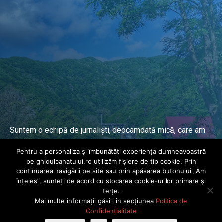
Suntem o echipă de jurnaliști, deocamdată mică, care am
lucrat și lucrăm în presa locală și națională de mai mulți
Pentru a personaliza și îmbunătăți experiența dumneavoastră
ani.
pe ghidulbanatului.ro utilizăm fișiere de tip cookie. Prin
continuarea navigării pe site sau prin apăsarea butonului „Am
înțeles”, sunteți de acord cu stocarea cookie-urilor primare și
DESPRE PROIECT
terțe.
Mai multe informații găsiți în secțiunea
Politica de
© Ghidul Banatului 2025. Toate drepturile rezervate · Dezvoltat de
Confidențialitate
Power Media FX