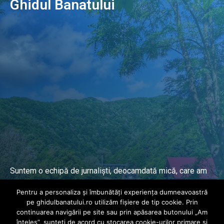
Ghidul Banatului
Suntem o echipă de jurnaliști, deocamdată mică, care am
lucrat și lucrăm în presa locală și națională de mai mulți
Pentru a personaliza și îmbunătăți experiența dumneavoastră
ani.
pe ghidulbanatului.ro utilizăm fișiere de tip cookie. Prin
continuarea navigării pe site sau prin apăsarea butonului „Am
înțeles”, sunteți de acord cu stocarea cookie-urilor primare și