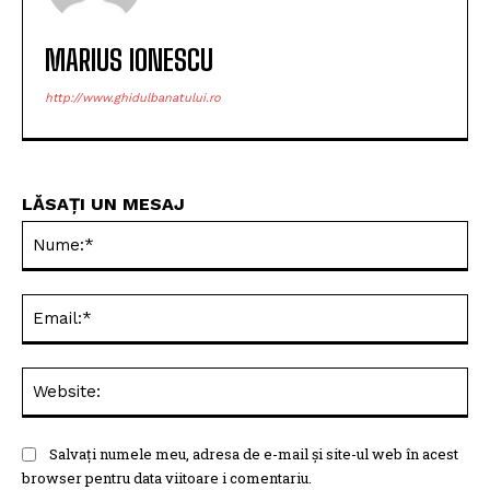
MARIUS IONESCU
http://www.ghidulbanatului.ro
LĂSAȚI UN MESAJ
Nu
Ema
Web
Salvați numele meu, adresa de e-mail și site-ul web în acest
browser pentru data viitoare i comentariu.