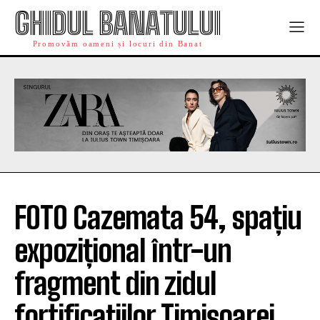
GHIDUL BANATULUI
Promovăm oameni și locuri din Banat
FOTO Cazemata 54, spațiu
expozițional într-un
fragment din zidul
fortificaţiilor Timişoarei