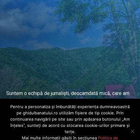
Suntem o echipă de jurnaliști, deocamdată mică, care am
lucrat și lucrăm în presa locală și națională de mai mulți
Pentru a personaliza și îmbunătăți experiența dumneavoastră
ani.
pe ghidulbanatului.ro utilizăm fișiere de tip cookie. Prin
continuarea navigării pe site sau prin apăsarea butonului „Am
înțeles”, sunteți de acord cu stocarea cookie-urilor primare și
DESPRE PROIECT
terțe.
Mai multe informații găsiți în secțiunea
Politica de