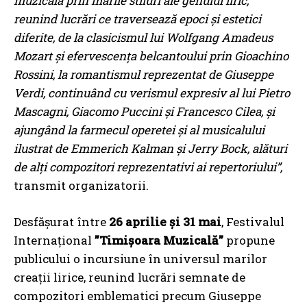
muzicală prin marile stiluri ale genului liric,
reunind lucrări ce traversează epoci și estetici
diferite, de la clasicismul lui Wolfgang Amadeus
Mozart și efervescența belcantoului prin Gioachino
Rossini, la romantismul reprezentat de Giuseppe
Verdi, continuând cu verismul expresiv al lui Pietro
Mascagni, Giacomo Puccini și Francesco Cilea, și
ajungând la farmecul operetei și al musicalului
ilustrat de Emmerich Kalman și Jerry Bock, alături
de alți compozitori reprezentativi ai repertoriului”,
transmit organizatorii.
Desfășurat între
26
aprilie și 31 mai
, Festivalul
Internațional
”Timișoara Muzicală”
propune
publicului o incursiune în universul marilor
creații lirice, reunind lucrări semnate de
compozitori emblematici precum Giuseppe