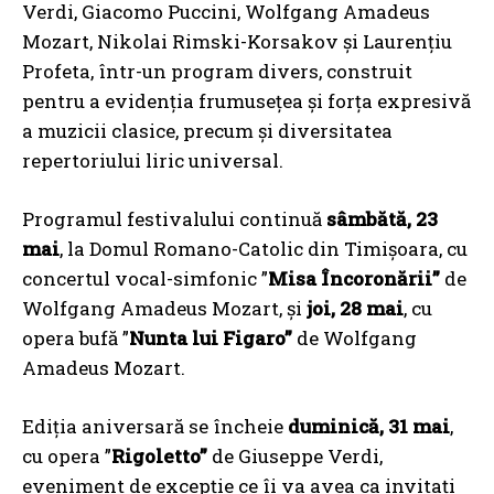
Verdi, Giacomo Puccini, Wolfgang Amadeus
Mozart, Nikolai Rimski-Korsakov și Laurențiu
Profeta, într-un program divers, construit
pentru a evidenția frumusețea și forța expresivă
a muzicii clasice, precum și diversitatea
repertoriului liric universal.
Programul festivalului continuă
sâmbătă, 23
mai
, la Domul Romano-Catolic din Timișoara, cu
concertul vocal-simfonic ”
Misa Încoronării”
de
Wolfgang Amadeus Mozart, și
joi, 28 mai
, cu
opera bufă ”
Nunta lui Figaro”
de
Wolfgang
Amadeus Mozart.
Ediția aniversară se încheie
duminică, 31 mai
,
cu opera ”
Rigoletto”
de Giuseppe Verdi,
eveniment de excepție ce îi va avea ca invitați