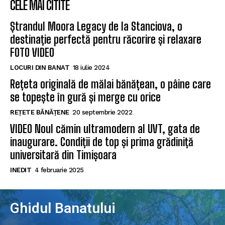
CELE MAI CITITE
Ștrandul Moora Legacy de la Stanciova, o
destinație perfectă pentru răcorire și relaxare
FOTO VIDEO
LOCURI DIN BANAT
18 iulie 2024
Rețeta originală de mălai bănățean, o pâine care
se topește în gură și merge cu orice
REȚETE BĂNĂȚENE
20 septembrie 2022
VIDEO Noul cămin ultramodern al UVT, gata de
inaugurare. Condiții de top și prima grădiniță
universitară din Timișoara
INEDIT
4 februarie 2025
Ghidul Banatului