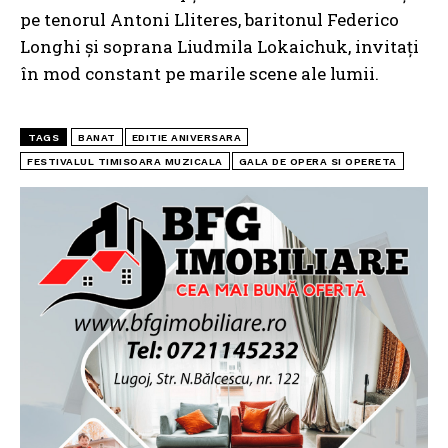
pe tenorul Antoni Lliteres, baritonul Federico
Longhi și soprana Liudmila Lokaichuk, invitați
în mod constant pe marile scene ale lumii.
TAGS
BANAT
EDITIE ANIVERSARA
FESTIVALUL TIMISOARA MUZICALA
GALA DE OPERA SI OPERETA