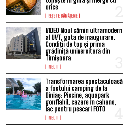
topește în gură și merge cu
orice
REȚETE BĂNĂȚENE
VIDEO Noul cămin ultramodern
al UVT, gata de inaugurare.
Condiții de top și prima
grădiniță universitară din
Timișoara
INEDIT
Transformarea spectaculoasă
a fostului camping de la
Diniaș: Piscine, aquapark
gonflabil, cazare în cabane,
lac pentru pescari FOTO
INEDIT