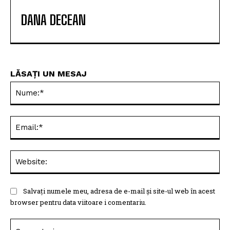
DANA DECEAN
LĂSAȚI UN MESAJ
Nu
Ema
Web
Salvați numele meu, adresa de e-mail și site-ul web în acest
browser pentru data viitoare i comentariu.