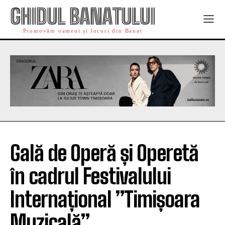
GHIDUL BANATULUI
Promovăm oameni și locuri din Banat
Gală de Operă și Operetă
în cadrul Festivalului
Internațional ”Timișoara
Muzicală”