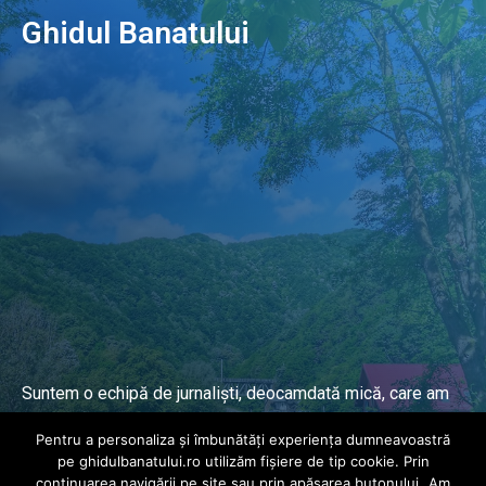
Ghidul Banatului
Suntem o echipă de jurnaliști, deocamdată mică, care am
lucrat și lucrăm în presa locală și națională de mai mulți
Pentru a personaliza și îmbunătăți experiența dumneavoastră
ani.
pe ghidulbanatului.ro utilizăm fișiere de tip cookie. Prin
continuarea navigării pe site sau prin apăsarea butonului „Am