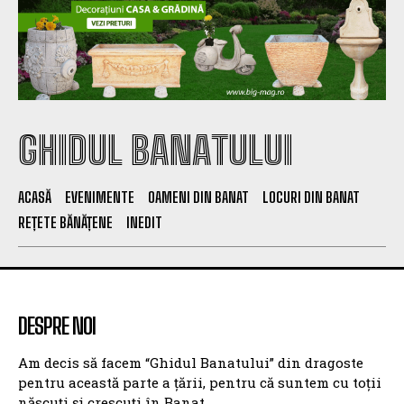
GHIDUL BANATULUI
ACASĂ
EVENIMENTE
OAMENI DIN BANAT
LOCURI DIN BANAT
REȚETE BĂNĂȚENE
INEDIT
DESPRE NOI
Am decis să facem “Ghidul Banatului” din dragoste
pentru această parte a țării, pentru că suntem cu toții
născuți și crescuți în Banat.