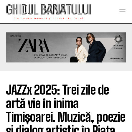
GHIDUL BANATULUI
Promovăm oameni și locuri din Banat
JAZZx 2025: Trei zile de
artă vie în inima
Timișoarei. Muzică, poezie
și dialog artistic în Piața