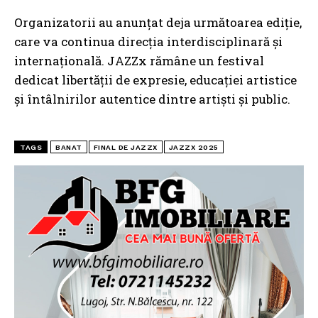
Organizatorii au anunțat deja următoarea ediție,
care va continua direcția interdisciplinară și
internațională. JAZZx rămâne un festival
dedicat libertății de expresie, educației artistice
și întâlnirilor autentice dintre artiști și public.
TAGS
BANAT
FINAL DE JAZZX
JAZZX 2025