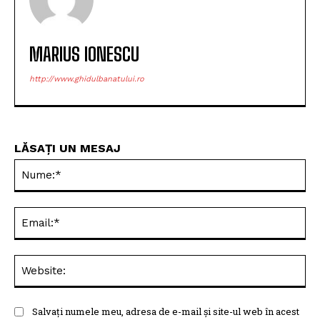
MARIUS IONESCU
http://www.ghidulbanatului.ro
LĂSAȚI UN MESAJ
Nu
Ema
Web
Salvați numele meu, adresa de e-mail și site-ul web în acest