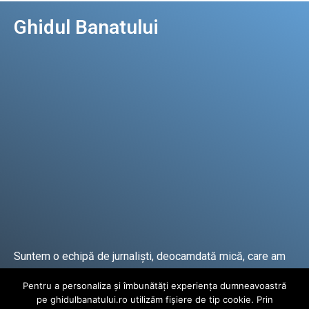
Ghidul Banatului
Suntem o echipă de jurnaliști, deocamdată mică, care am
lucrat și lucrăm în presa locală și națională de mai mulți
Pentru a personaliza și îmbunătăți experiența dumneavoastră
ani.
pe ghidulbanatului.ro utilizăm fișiere de tip cookie. Prin