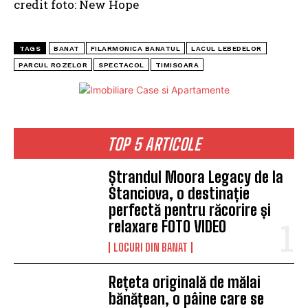
credit foto: New Hope
TAGS
BANAT
FILARMONICA BANATUL
LACUL LEBEDELOR
PARCUL ROZELOR
SPECTACOL
TIMISOARA
TOP 5 ARTICOLE
Ștrandul Moora Legacy de la
Stanciova, o destinație
perfectă pentru răcorire și
relaxare FOTO VIDEO
LOCURI DIN BANAT
Rețeta originală de mălai
bănățean, o pâine care se