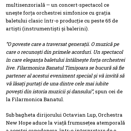
multisenzorială — un concert-spectacol ce
unește forța orchestrei simfonice cu grația
baletului clasic într-o producție cu peste 65 de
artiști (instrumentiști și balerini).
”O poveste care a traversat generații. O muzică pe
care o recunoști din primele acorduri. Un spectacol
în care eleganța baletului întâlnește forța orchestrei
live. Filarmonica Banatul Timișoara se bucură să fie
partener al acestui eveniment special și vă invită să
vă lăsați purtați de una dintre cele mai iubite
povești din istoria muzicii și dansului”,
spun cei de
la Filarmonica Banatul.
Sub bagheta dirijorului Octavian Lup, Orchestra
New Hope aduce la viață frumusețea atemporală
a acestei capodopere, într-o interpretare de o