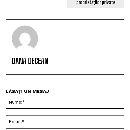
proprietăților private
DANA DECEAN
LĂSAȚI UN MESAJ
Nu
Ema