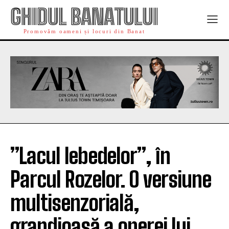
GHIDUL BANATULUI
Promovăm oameni și locuri din Banat
”Lacul lebedelor”, în
Parcul Rozelor. O versiune
multisenzorială,
grandioasă a operei lui