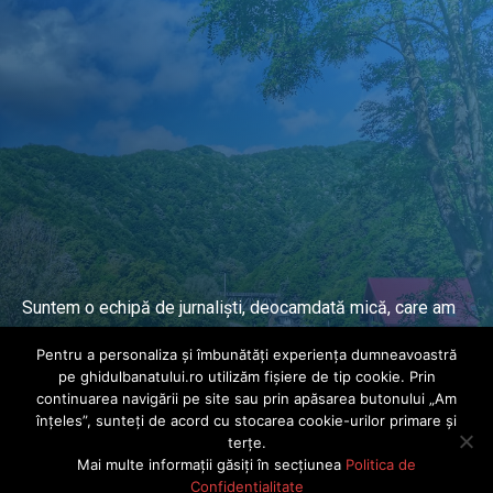
Suntem o echipă de jurnaliști, deocamdată mică, care am
lucrat și lucrăm în presa locală și națională de mai mulți
Pentru a personaliza și îmbunătăți experiența dumneavoastră
ani.
pe ghidulbanatului.ro utilizăm fișiere de tip cookie. Prin
continuarea navigării pe site sau prin apăsarea butonului „Am
înțeles”, sunteți de acord cu stocarea cookie-urilor primare și
DESPRE PROIECT
terțe.
Mai multe informații găsiți în secțiunea
Politica de
© Ghidul Banatului 2025. Toate drepturile rezervate · Dezvoltat de
Confidențialitate