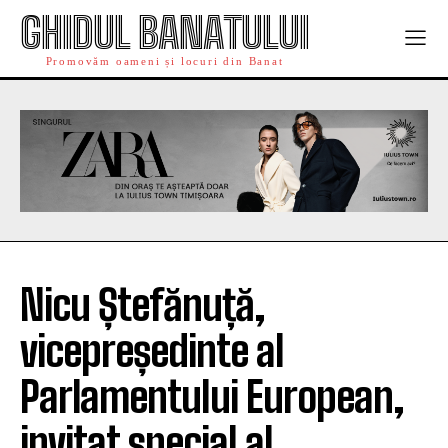
GHIDUL BANATULUI
Promovăm oameni și locuri din Banat
Nicu Ștefănuță,
vicepreședinte al
Parlamentului European,
invitat special al