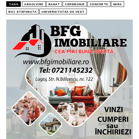
TAGS
ABSOLVIRE
BANAT
CEREMONIE
CONCERTE
MIRA
NICI STEFANUTA
UNIVERSITATEA DE VEST