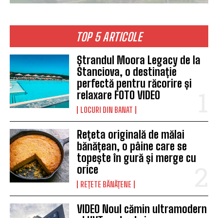
TOP 5 ARTICOLE
Ștrandul Moora Legacy de la
Stanciova, o destinație
perfectă pentru răcorire și
relaxare FOTO VIDEO
LOCURI DIN BANAT
Rețeta originală de mălai
bănățean, o pâine care se
topește în gură și merge cu
orice
REȚETE BĂNĂȚENE
VIDEO Noul cămin ultramodern