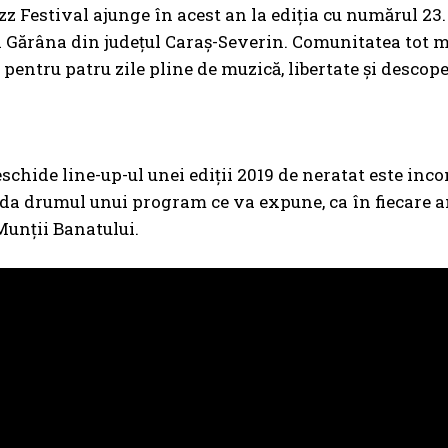
z Festival ajunge în acest an la
ediția cu numărul 23. 
a Gărâna din județul Caraș-Severin. Comunitatea tot m
 pentru patru zile pline de muzică, libertate și descope
eschide line-up-ul unei ediții 2019 de neratat este i
da drumul unui program ce va expune, ca în fiecare an
unții Banatului.