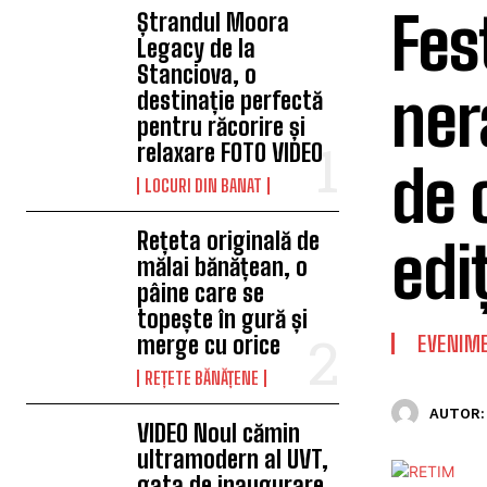
Fes
Ștrandul Moora
Legacy de la
Stanciova, o
ner
destinație perfectă
pentru răcorire și
relaxare FOTO VIDEO
de 
LOCURI DIN BANAT
Rețeta originală de
edi
mălai bănățean, o
pâine care se
topește în gură și
merge cu orice
EVENIM
REȚETE BĂNĂȚENE
AUTOR:
VIDEO Noul cămin
ultramodern al UVT,
gata de inaugurare.