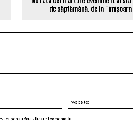
ă
Nu rata cel mai tare eveniment al sfâr
de săptămână, de la Timişoara
Email:*
wser pentru data viitoare i comentariu.