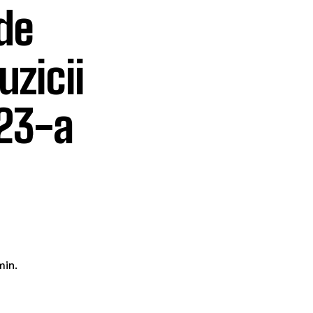
de
uzicii
 23-a
in.