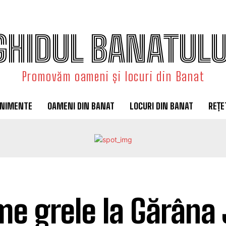
GHIDUL BANATULU
Promovăm oameni și locuri din Banat
ENIMENTE
OAMENI DIN BANAT
LOCURI DIN BANAT
REȚE
e grele la Gărâna 