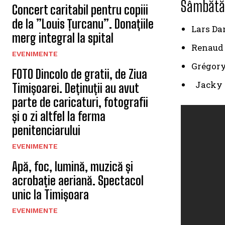
Sâmbătă, 
Concert caritabil pentru copiii
de la ”Louis Țurcanu”. Donațiile
Lars Dan
merg integral la spital
Renaud 
EVENIMENTE
Grégory
FOTO Dincolo de gratii, de Ziua
Jacky T
Timișoarei. Deținuții au avut
parte de caricaturi, fotografii
și o zi altfel la ferma
penitenciarului
EVENIMENTE
Apă, foc, lumină, muzică și
acrobație aeriană. Spectacol
unic la Timișoara
EVENIMENTE