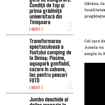
Gărâna Jaz
Condiții de top și
localitate
prima grădiniță
universitară din
pregătește
Timișoara
INEDIT
Transformarea
Cel care d
spectaculoasă a
Acesta va 
fostului camping de
ample în M
la Diniaș: Piscine,
aquapark gonflabil,
cazare în cabane,
lac pentru pescari
FOTO
INEDIT
Jumbo deschide al