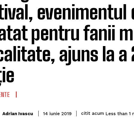
tival, evenimentul 
atat pentru fanii m
calitate, ajuns la a
ție
ENTE
citit acum
Adrian Ivascu
Less than 1
m
14 iunie 2019