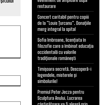
şitului
eveniment de amploare după
restaurare
Concert caritabil pentru copiii
de la ”Louis Țurcanu”. Donațiile
merg integral la spital
Sofia Imbroane, licențiata în
filozofie care a îmbinat educația
occidentală cu valorile
tradiționale românești
Timișoara secretă. Descoperă-i
legendele, misterele și
Website:
simbolurile!
Premiul Peter Jecza pentru
Sculptura Anului. Lucrarea
câștigătoare va fi aleasă prin