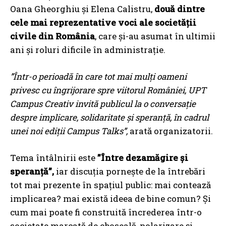
Oana Gheorghiu și Elena Calistru,
două dintre
cele mai reprezentative voci ale societății
civile din România
, care și-au asumat în ultimii
ani și roluri dificile în administrație.
”Într-o perioadă în care tot mai mulți oameni
privesc cu îngrijorare spre viitorul României, UPT
Campus Creativ invită publicul la o conversație
despre implicare, solidaritate și speranță, în cadrul
unei noi ediții Campus Talks”,
arată organizatorii.
Tema întâlnirii este
”Între dezamăgire și
speranță”,
iar discuția pornește de la întrebări
tot mai prezente în spațiul public: mai contează
implicarea? mai există ideea de bine comun? Și
cum mai poate fi construită încrederea într-o
societate marcată de oboseală, polarizare și