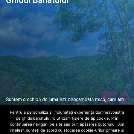
Ghidul Banatului
Suntem o echipă de jurnaliști, deocamdată mică, care am
lucrat și lucrăm în presa locală și națională de mai mulți
Pentru a personaliza și îmbunătăți experiența dumneavoastră
ani.
pe ghidulbanatului.ro utilizăm fișiere de tip cookie. Prin
continuarea navigării pe site sau prin apăsarea butonului „Am
înțeles”, sunteți de acord cu stocarea cookie-urilor primare și