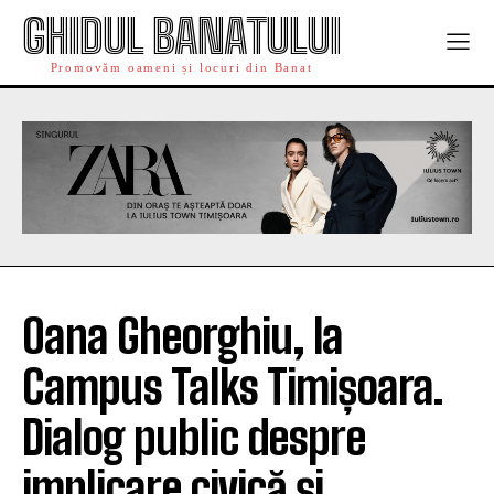
GHIDUL BANATULUI
Promovăm oameni și locuri din Banat
Oana Gheorghiu, la
Campus Talks Timișoara.
Dialog public despre
implicare civică și