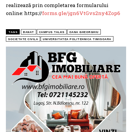
realizează prin completarea formularului
online: https://
forms.gle/jgn6VtGvs2ny4Zop6
TAGS
BANAT
CAMPUS TALKS
OANA GHEORGHIU
SOCIETATE CIVILA
UNIVERSITATEA POLITEHNICA TIMISOARA