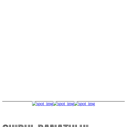
publicului
Tururi ghidate gratuite într-unul dintre cele mai
frumoase puncte de belvedere din Timișoara
FOTO Dincolo de gratii, de Ziua Timișoarei. Deținuții au
avut parte de caricaturi, fotografii și o zi altfel la
ferma penitenciarului
TamTam într-un spațiu legendar. Petrecere la fosta
casă de oaspeți a lui Ceaușescu