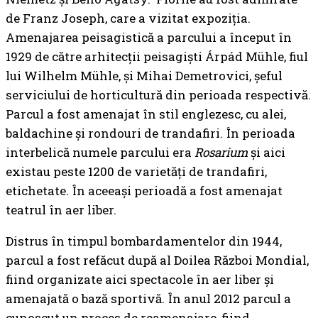
de Franz Joseph, care a vizitat expoziția.
Amenajarea peisagistică a parcului a început în
1929 de către arhitecții peisagiști Árpád Mühle, fiul
lui Wilhelm Mühle, și Mihai Demetrovici, șeful
serviciului de horticultură din perioada respectivă.
Parcul a fost amenajat în stil englezesc, cu alei,
baldachine și rondouri de trandafiri. În perioada
interbelică numele parcului era
Rosarium
și aici
existau peste 1200 de varietăți de trandafiri,
etichetate. În aceeași perioadă a fost amenajat
teatrul în aer liber.
Distrus în timpul bombardamentelor din 1944,
parcul a fost refăcut după al Doilea Război Mondial,
fiind organizate aici spectacole în aer liber și
amenajată o bază sportivă. În anul 2012 parcul a
cunoscut un proces de reamenajare, fiind