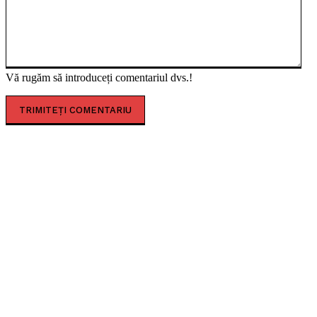
Vă rugăm să introduceți comentariul dvs.!
CELE MAI CITITE
Timișoara secretă. Descoperă-i legendele, misterele
și simbolurile!
Premiul Peter Jecza pentru Sculptura Anului.
Lucrarea câștigătoare va fi aleasă prin votul