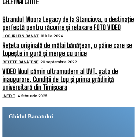
CELE MAI CITITE
Ștrandul Moora Legacy de la Stanciova, o destinație
perfectă pentru răcorire și relaxare FOTO VIDEO
LOCURI DIN BANAT
18 iulie 2024
Rețeta originală de mălai bănățean, o pâine care se
topește în gură și merge cu orice
REȚETE BĂNĂȚENE
20 septembrie 2022
VIDEO Noul cămin ultramodern al UVT, gata de
inaugurare. Condiții de top și prima grădiniță
universitară din Timișoara
INEDIT
4 februarie 2025
Ghidul Banatului