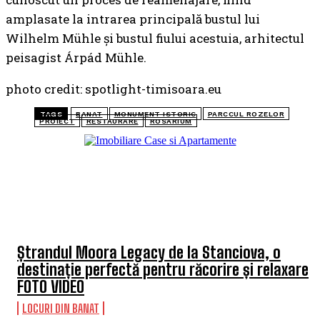
amplasate la intrarea principală bustul lui
Wilhelm Mühle și bustul fiului acestuia, arhitectul
peisagist Árpád Mühle.
photo credit: spotlight-timisoara.eu
TAGS
BANAT
MONUMENT ISTORIC
PARCCUL ROZELOR
PROIECT
RESTAURARE
ROSARIUM
TOP 5 ARTICOLE
Ștrandul Moora Legacy de la Stanciova, o
destinație perfectă pentru răcorire și relaxare
FOTO VIDEO
LOCURI DIN BANAT