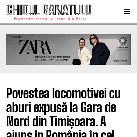
GHIDUL BANATULUI
Promovăm oameni și locuri din Banat
Povestea locomotivei cu
aburi expusă la Gara de
Nord din Timișoara. A
ajuns în România în cel