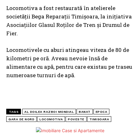
Locomotiva a fost restaurată în atelierele
societăţii Bega Reparaţii Timişoara, la iniţiativa
Asociaţiilor Glasul Roţilor de Tren şi Drumul de
Fier.
Locomotivele cu aburi atingeau viteza de 80 de
kilometri pe oră. Aveau nevoie însă de
alimentare cu apă, pentru care existau pe traseu
numeroase turnuri de apă.
TAGS
AL DOILEA RAZBOI MONDIAL
BANAT
EPOCA
GARA DE NORD
LOCOMOTIVA
POVESTE
TIMISOARA