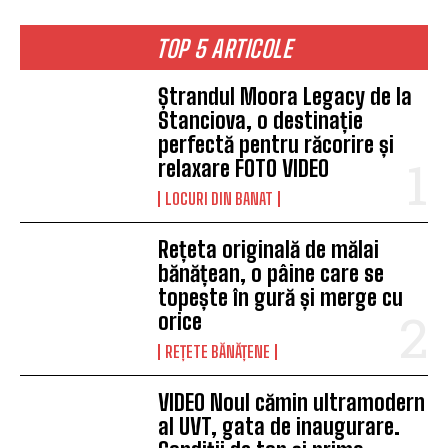
TOP 5 ARTICOLE
Ștrandul Moora Legacy de la
Stanciova, o destinație
perfectă pentru răcorire și
relaxare FOTO VIDEO
LOCURI DIN BANAT
Rețeta originală de mălai
bănățean, o pâine care se
topește în gură și merge cu
orice
REȚETE BĂNĂȚENE
VIDEO Noul cămin ultramodern
al UVT, gata de inaugurare.