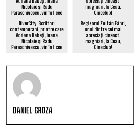
DiverCity. Scriitori
Regizorul Zoltán Fábri,
contemporani, printre care
unul dintre cei mai
Adriana Babeți, Ioana
apreciaţi cineaşti
Nicolaie și Radu
maghiari, la Ceau,
Paraschivescu, vin în licee
Cineclub!
DANIEL GROZA