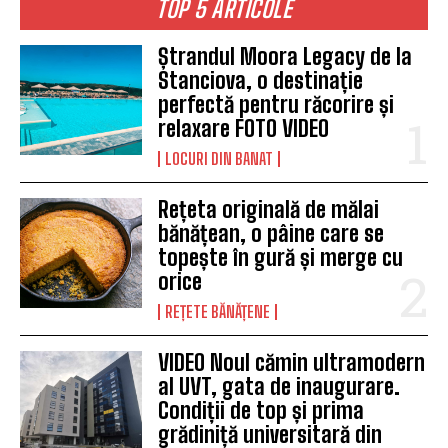
TOP 5 ARTICOLE
Ștrandul Moora Legacy de la
Stanciova, o destinație
perfectă pentru răcorire și
relaxare FOTO VIDEO
LOCURI DIN BANAT
Rețeta originală de mălai
bănățean, o pâine care se
topește în gură și merge cu
orice
REȚETE BĂNĂȚENE
VIDEO Noul cămin ultramodern
al UVT, gata de inaugurare.
Condiții de top și prima
grădiniță universitară din