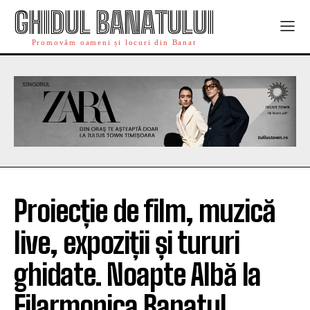
GHIDUL BANATULUI
Promovăm oameni și locuri din Banat
Proiecție de film, muzică
live, expoziții și tururi
ghidate. Noapte Albă la
Filarmonica Banatul