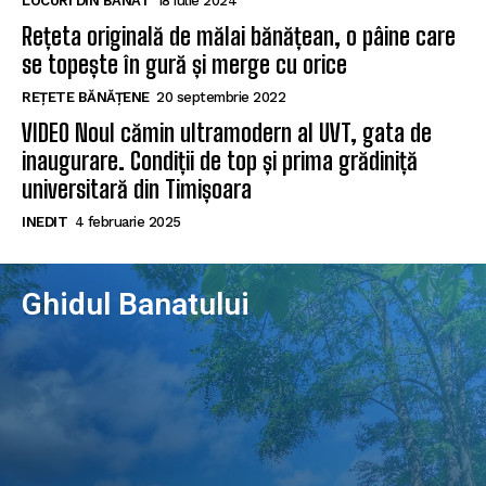
LOCURI DIN BANAT
18 iulie 2024
Rețeta originală de mălai bănățean, o pâine care
se topește în gură și merge cu orice
REȚETE BĂNĂȚENE
20 septembrie 2022
VIDEO Noul cămin ultramodern al UVT, gata de
inaugurare. Condiții de top și prima grădiniță
universitară din Timișoara
INEDIT
4 februarie 2025
Ghidul Banatului