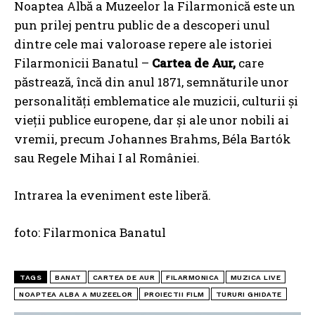
Noaptea Albă a Muzeelor la Filarmonică este un
pun prilej pentru public de a descoperi unul
dintre cele mai valoroase repere ale istoriei
Filarmonicii Banatul –
Cartea de Aur,
care
păstrează, încă din anul 1871, semnăturile unor
personalități emblematice ale muzicii, culturii și
vieții publice europene, dar și ale unor nobili ai
vremii, precum Johannes Brahms, Béla Bartók
sau Regele Mihai I al României.
Intrarea la eveniment este liberă.
foto: Filarmonica Banatul
TAGS
BANAT
CARTEA DE AUR
FILARMONICA
MUZICA LIVE
NOAPTEA ALBA A MUZEELOR
PROIECTII FILM
TURURI GHIDATE