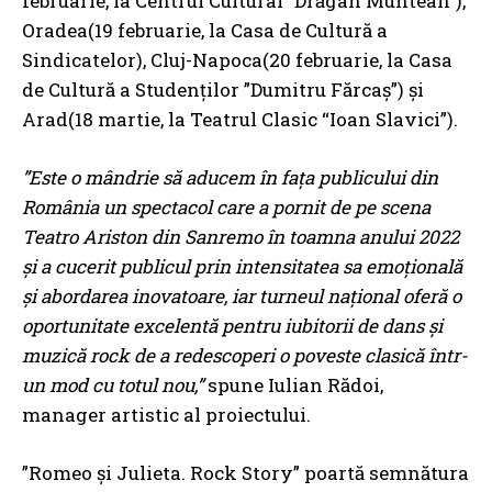
februarie, la Centrul Cultural ”Drăgan Muntean”),
Oradea(19 februarie, la Casa de Cultură a
Sindicatelor), Cluj-Napoca(20 februarie, la Casa
de Cultură a Studenților ”Dumitru Fărcaș”) și
Arad(18 martie, la Teatrul Clasic “Ioan Slavici”).
”Este o mândrie să aducem în fața publicului din
România un spectacol care a pornit de pe scena
Teatro Ariston din Sanremo în toamna anului 2022
și a cucerit publicul prin intensitatea sa emoțională
și abordarea inovatoare, iar turneul național oferă o
oportunitate excelentă pentru iubitorii de dans și
muzică rock de a redescoperi o poveste clasică într-
un mod cu totul nou,”
spune Iulian Rădoi,
manager artistic al proiectului.
”Romeo și Julieta. Rock Story” poartă semnătura