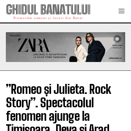
GHIDUL BANATULUI
Promovăm oameni și locuri din Banat
”Romeo și Julieta. Rock
Story”. Spectacolul
fenomen ajunge la
Timișoara, Deva și Arad