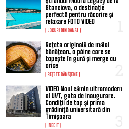
Ștrandul Moora Legacy de la
Stanciova, o destinație
perfectă pentru răcorire și
relaxare FOTO VIDEO
LOCURI DIN BANAT
Rețeta originală de mălai
bănățean, o pâine care se
topește în gură și merge cu
orice
REȚETE BĂNĂȚENE
VIDEO Noul cămin ultramodern
al UVT, gata de inaugurare.
Condiții de top și prima
grădiniță universitară din
Timișoara
INEDIT