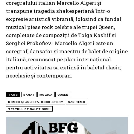
coregrafului italian Marcello Algeri și
transpune tragedia shakesperiană într-o
expresie artistică vibrantă, folosind ca fundal
muzical piese rock celebre ale trupei Queen,
completate de compoziții de Tolga Kashif și
Serghei Prokofiev. Marcello Algeri este un
coregraf, dansator și maestru de balet de origine
italiană, recunoscut pe plan internațional
pentru activitatea sa extinsă în baletul clasic,
neoclasic și contemporan.
TAGS
BANAT
MUZICA
QUEEN
ROMEO ȘI JULIETA. ROCK STORY
SAN REMO
TEATRUL DE BALET SIBIU