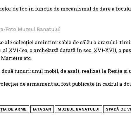
rmelor de foc în funcţie de mecanismul de dare a focul
ra/Foto Muzeul Banatului
e ale colecţiei amintim: sabia de călău a oraşului Tim
c. al XVI-lea, o archebuză datată în sec. XVI-XVII, o 
l Mariette etc.
două tunuri: unul mobil, de asalt, realizat la Reşiţa şi 
colecţiei de armament au fost publicate în cadrul a do
ȚIA DE ARME
IATAGAN
MUZEUL BANATULUI
SPADĂ DE V