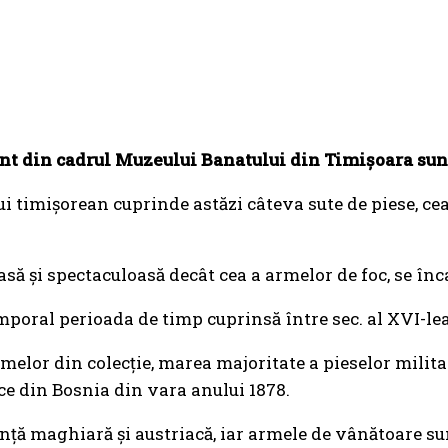
 din cadrul Muzeului Banatului din Timişoara sunt str
ui timişorean cuprinde astăzi câteva sute de piese, ce
ă şi spectaculoasă decât cea a armelor de foc, se înca
mporal perioada de timp cuprinsă între sec. al XVI-lea
armelor din colecţie, marea majoritate a pieselor mili
e din Bosnia din vara anului 1878.
nţă maghiară şi austriacă, iar armele de vânătoare su