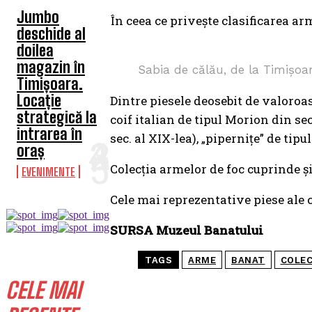
Jumbo
În ceea ce priveşte clasificarea a
deschide al
doilea
magazin în
Sabia de călău, de la Timișoa
Timișoara.
Locație
Dintre piesele deosebit de valoroas
strategică la
coif italian de tipul Morion din se
intrarea în
sec. al XIX-lea), „piperniţe” de tipu
oraș
Colecţia armelor de foc cuprinde şi 
EVENIMENTE
Cele mai reprezentative piese ale 
SURSA Muzeul Banatului
TAGS
ARME
BANAT
COLEC
CELE MAI