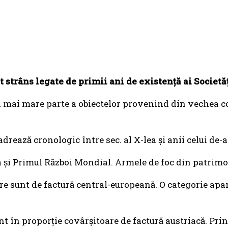
âns legate de primii ani de existenţă ai Societăţii d
a mai mare parte a obiectelor provenind din vechea col
drează cronologic între sec. al X-lea şi anii celui de
 şi Primul Război Mondial. Armele de foc din patrimoni
tare sunt de factură central-europeană. O categorie ap
nt în proporţie covârşitoare de factură austriacă. Pr