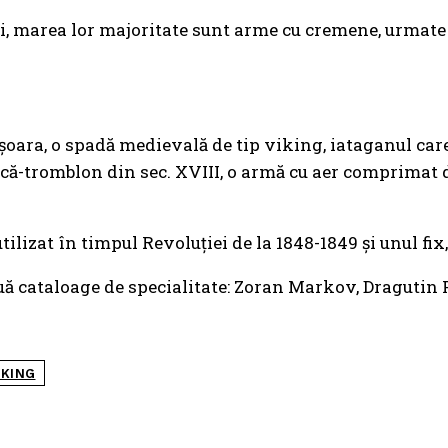
ui, marea lor majoritate sunt arme cu cremene, urmate 
işoara, o spadă medievală de tip viking, iataganul car
puşcă-tromblon din sec. XVIII, o armă cu aer comprimat 
utilizat în timpul Revoluţiei de la 1848-1849 şi unul fix
uă cataloage de specialitate: Zoran Markov, Dragutin P
IKING