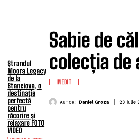
Sabie de căl
TOP 5 ARTICOLE
colecția de
Ștrandul
Moora Legacy
de la
INEDIT
Stanciova, o
destinație
perfectă
Daniel Groza
23 iulie
AUTOR:
pentru
răcorire și
relaxare FOTO
VIDEO