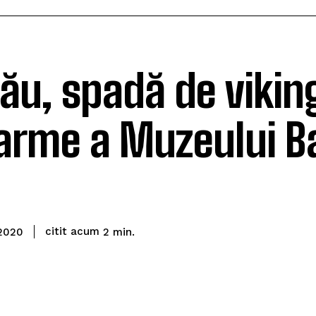
ău, spadă de viking
 arme a Muzeului B
citit acum
2
min.
 2020