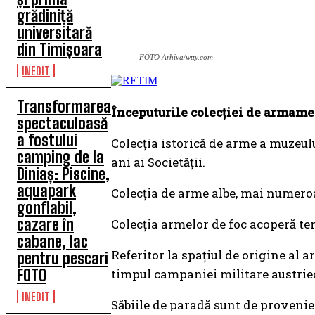
grădiniță
universitară
din Timișoara
FOTO Arhiva/wtty.com
INEDIT
Transformarea
Începuturile colecţiei de armament
spectaculoasă
a fostului
Colecţia istorică de arme a muzeul
camping de la
ani ai Societăţii.
Diniaș: Piscine,
aquapark
Colecţia de arme albe, mai numeroas
gonflabil,
cazare în
Colecţia armelor de foc acoperă te
cabane, lac
Referitor la spaţiul de origine al 
pentru pescari
FOTO
timpul campaniei militare austriec
INEDIT
Săbiile de paradă sunt de provenie