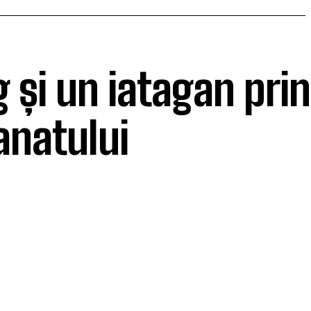
 și un iatagan prin
anatului