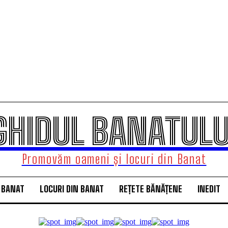
GHIDUL BANATULU
Promovăm oameni și locuri din Banat
 BANAT
LOCURI DIN BANAT
REȚETE BĂNĂȚENE
INEDIT