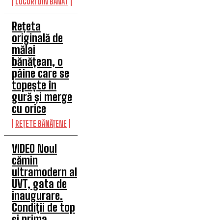
LOCURI DIN BANAT
Rețeta
originală de
mălai
bănățean, o
pâine care se
topește în
gură și merge
cu orice
REȚETE BĂNĂȚENE
VIDEO Noul
cămin
ultramodern al
UVT, gata de
inaugurare.
Condiții de top
și prima