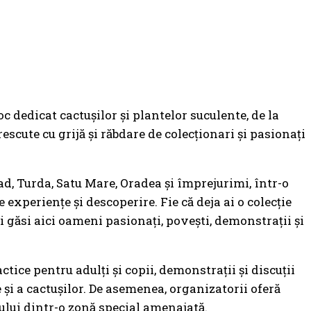
c dedicat cactușilor și plantelor suculente, de la
escute cu grijă și răbdare de colecționari și pasionați
, Turda, Satu Mare, Oradea și împrejurimi, într-o
experiențe și descoperire. Fie că deja ai o colecție
i găsi aici oameni pasionați, povești, demonstrații și
tice pentru adulți și copii, demonstrații și discuții
 și a cactușilor. De asemenea, organizatorii oferă
ului dintr-o zonă special amenajată.