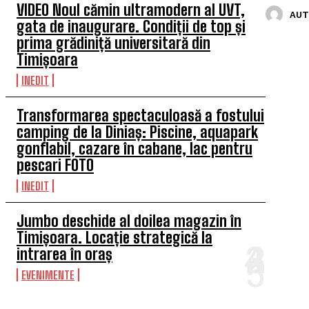
VIDEO Noul cămin ultramodern al UVT,
AUT
gata de inaugurare. Condiții de top și
prima grădiniță universitară din
Timișoara
INEDIT
Transformarea spectaculoasă a fostului
camping de la Diniaș: Piscine, aquapark
gonflabil, cazare în cabane, lac pentru
pescari FOTO
INEDIT
Jumbo deschide al doilea magazin în
Timișoara. Locație strategică la
intrarea în oraș
EVENIMENTE