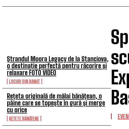
Sp
TOP 5 ARTICOLE
sc
Ștrandul Moora Legacy de la Stanciova,
o destinație perfectă pentru răcorire și
Ex
relaxare FOTO VIDEO
LOCURI DIN BANAT
Ba
Rețeta originală de mălai bănățean, o
pâine care se topește în gură și merge
cu orice
EVEN
REȚETE BĂNĂȚENE