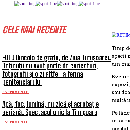
CELE MAI RECENTE
Timp de
specii 
FOTO Dincolo de gratii, de Ziua Timișoarei.
din mai
Deținuții au avut parte de caricaturi,
fotografii și o zi altfel la ferma
Evenime
penitenciarului
expoziț
sau doa
EVENIMENTE
multă i
Apă, foc, lumină, muzică și acrobație
aeriană. Spectacol unic la Timișoara
Pe lâng
informa
EVENIMENTE
posibil