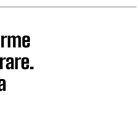
forme
rare.
a