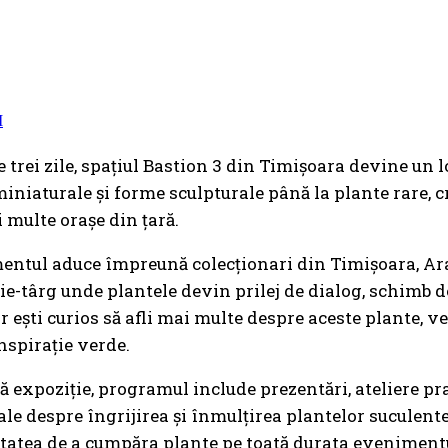
 trei zile, spațiul Bastion 3 din Timișoara devine un lo
miniaturale și forme sculpturale până la plante rare, cr
 multe orașe din țară.
ntul aduce împreună colecționari din Timișoara, Arad
ie-târg unde plantele devin prilej de dialog, schimb de 
r ești curios să afli mai multe despre aceste plante, ve
nspirație verde.
ă expoziție, programul include prezentări, ateliere prac
le despre îngrijirea și înmulțirea plantelor suculente
itatea de a cumpăra plante pe toată durata eveniment