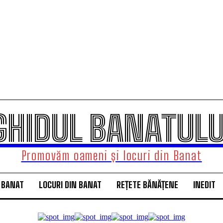
GHIDUL BANATULU
Promovăm oameni și locuri din Banat
 BANAT
LOCURI DIN BANAT
REȚETE BĂNĂȚENE
INEDIT