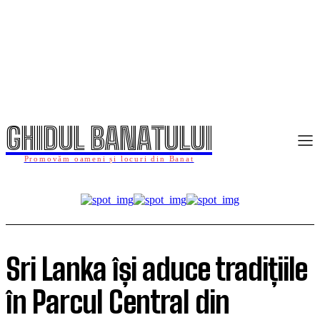
GHIDUL BANATULUI
Promovăm oameni și locuri din Banat
Sri Lanka își aduce tradițiile
în Parcul Central din