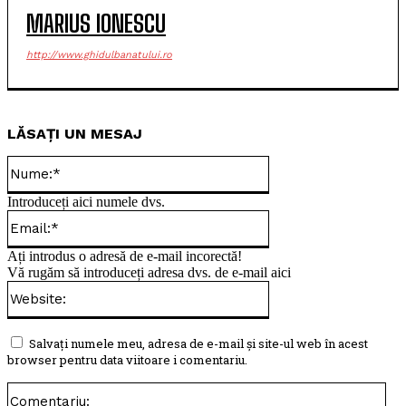
MARIUS IONESCU
http://www.ghidulbanatului.ro
LĂSAȚI UN MESAJ
Nume:*
Introduceți aici numele dvs.
Email:*
Ați introdus o adresă de e-mail incorectă!
Vă rugăm să introduceți adresa dvs. de e-mail aici
Website:
Salvați numele meu, adresa de e-mail și site-ul web în acest
browser pentru data viitoare i comentariu.
Com