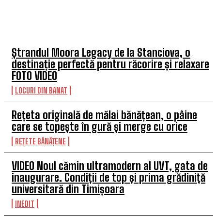
TOP 5 ARTICOLE
Ștrandul Moora Legacy de la Stanciova, o
destinație perfectă pentru răcorire și relaxare
FOTO VIDEO
LOCURI DIN BANAT
Rețeta originală de mălai bănățean, o pâine
care se topește în gură și merge cu orice
REȚETE BĂNĂȚENE
VIDEO Noul cămin ultramodern al UVT, gata de
inaugurare. Condiții de top și prima grădiniță
universitară din Timișoara
INEDIT