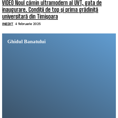
VIDEO Noul cămin ultramodern al UVT, gata de
inaugurare. Condiții de top și prima grădiniță
universitară din Timișoara
INEDIT
4 februarie 2025
Ghidul Banatului