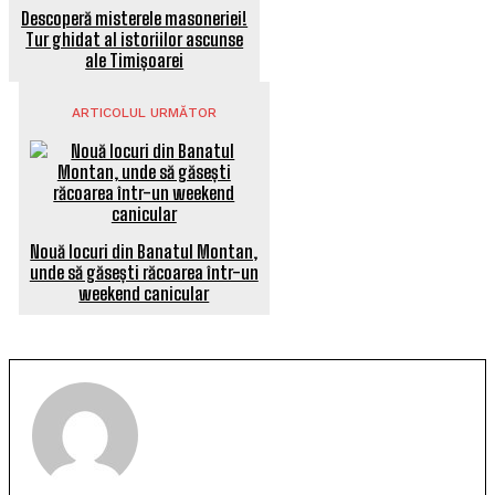
Descoperă misterele masoneriei!
Tur ghidat al istoriilor ascunse
ale Timișoarei
ARTICOLUL URMĂTOR
Nouă locuri din Banatul Montan,
unde să găsești răcoarea într-un
weekend canicular