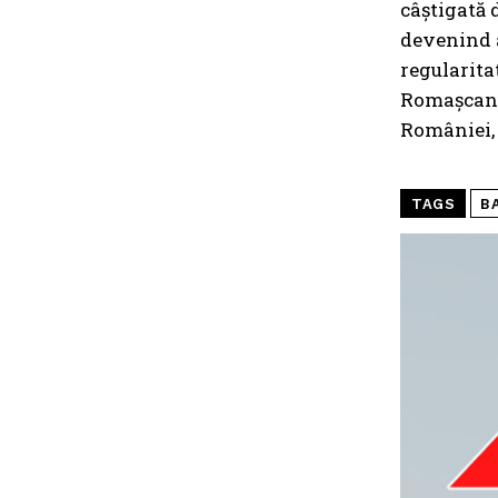
câștigată 
devenind a
regularita
Romașcanu 
României, 
TAGS
B