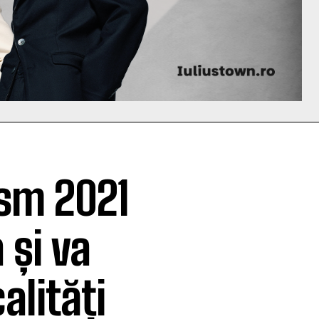
ism 2021
 și va
alități