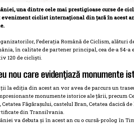
niei, una dintre cele mai prestigioase curse de cicl
eveniment ciclist internațional din țară în acest an
e.
rganizatorilor, Federația Română de Ciclism, alături d
ânia, în calitate de partener principal, cea de-a 54-a e
v 120 de cicliști.
eu nou care evidențiază monumente ist
ții la ediția din acest an vor avea de parcurs un tras
mpresionante monumente istorice ale țării, precum Ce
, Cetatea Făgărașului, castelul Bran, Cetatea dacică de
rtificate din Transilvania.
niei va debuta și în acest an cu o cursă-prolog în Tim