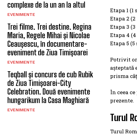
complexe de la un an la altul
Etapa 1 (1
EVENIMENTE
Etapa 2 (2
Trei filme. Trei destine. Regina
Etapa 3 (3
Maria, Regele Mihai și Nicolae
Etapa 4 (4
Ceaușescu, în documentare-
Etapa 5 (5 
eveniment de Ziua Timișoarei
Potrivit o
EVENIMENTE
așteptată 
Teqball și concurs de cub Rubik
prisma căț
de Ziua Timișoarei-City
Celebration. Două evenimente
În ceea ce
hungarikum la Casa Maghiară
prezente.
EVENIMENTE
Turul R
Turul Româ