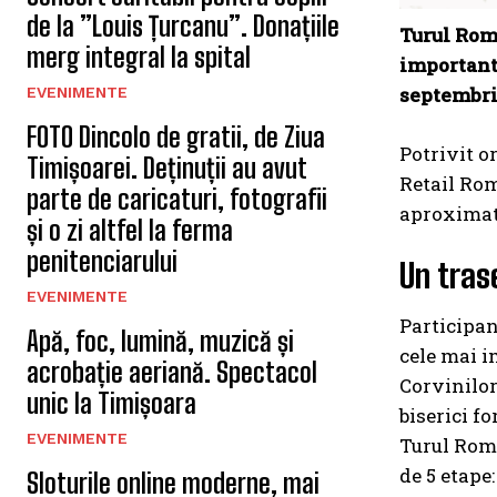
de la ”Louis Țurcanu”. Donațiile
Turul Româ
merg integral la spital
important 
septembri
EVENIMENTE
FOTO Dincolo de gratii, de Ziua
Potrivit o
Timișoarei. Deținuții au avut
Retail Rom
parte de caricaturi, fotografii
aproximati
și o zi altfel la ferma
penitenciarului
Un tras
EVENIMENTE
Participan
Apă, foc, lumină, muzică și
cele mai i
acrobație aeriană. Spectacol
Corvinilor
unic la Timișoara
biserici fo
EVENIMENTE
Turul Româ
de 5 etape:
Sloturile online moderne, mai