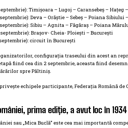
 septembrie): Timișoara – Lugoj – Caransebeș – Hațeg
 septembrie): Deva – Orăștie – Sebeș – Poiana Sibiului 
 septembrie): Sibiu – Agnita – Făgăraș – Poiana Mărul
 septembrie): Brașov- Cheia- Ploiești – București
septembrie): circuit în București
rganizatorilor, configurația traseului din acest an re
etapă fiind cea din 2 septembrie, aceasta fiind desemna
ărărilor spre Păltiniș.
 privește echipele participante, Federația Română de
omâniei, prima ediție, a avut loc în 1934
niei sau „Mica Buclă” este cea mai importantă competi