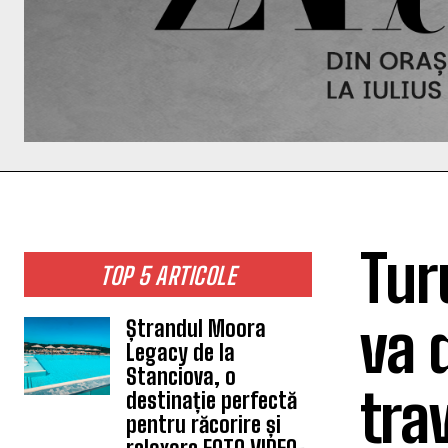
Tur
TOP 5 ARTICOLE
va 
Ștrandul Moora
Legacy de la
Stanciova, o
tra
destinație perfectă
pentru răcorire și