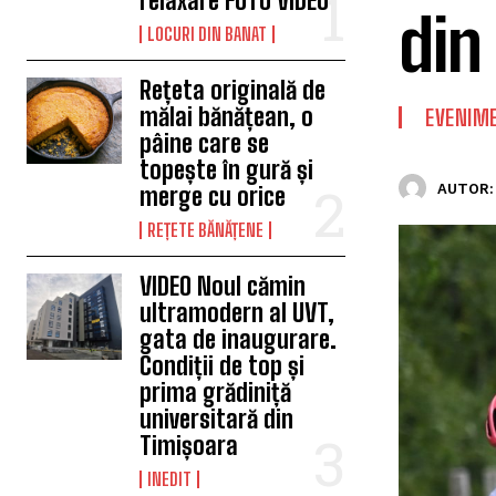
relaxare FOTO VIDEO
din
LOCURI DIN BANAT
Rețeta originală de
mălai bănățean, o
EVENIM
pâine care se
topește în gură și
AUTOR:
merge cu orice
REȚETE BĂNĂȚENE
VIDEO Noul cămin
ultramodern al UVT,
gata de inaugurare.
Condiții de top și
prima grădiniță
universitară din
Timișoara
INEDIT