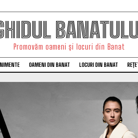
GHIDUL BANATULU
Promovăm oameni și locuri din Banat
ENIMENTE
OAMENI DIN BANAT
LOCURI DIN BANAT
REȚE