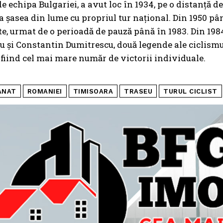
de echipa Bulgariei, a avut loc în 1934, pe o distanță d
 șasea din lume cu propriul tur național. Din 1950 pâ
te, urmat de o perioadă de pauză până în 1983. Din 1984
și Constantin Dumitrescu, două legende ale ciclismulu
fiind cel mai mare număr de victorii individuale.
ANAT
ROMANIEI
TIMISOARA
TRASEU
TURUL CICLIST