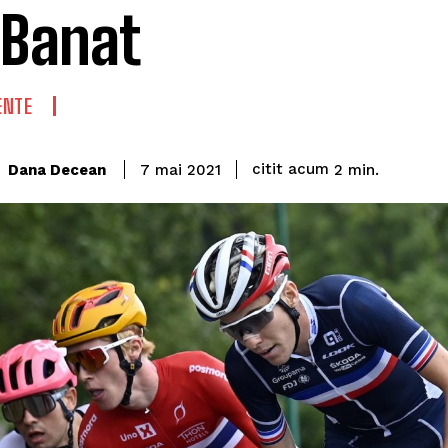
 Banat
ENTE
citit acum
Dana Decean
2
min.
7 mai 2021