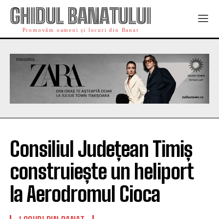
GHIDUL BANATULUI
Promovăm oameni și locuri din Banat
Consiliul Județean Timiș
construiește un heliport
la Aerodromul Cioca