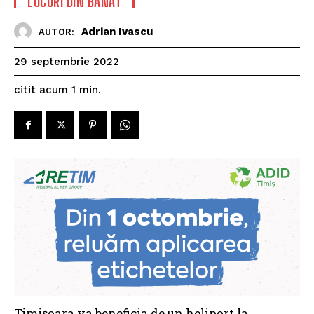
LOCURI DIN BANAT
Adrian Ivascu
AUTOR:
29 septembrie 2022
citit acum
1
min.
Timișoara va beneficia de un heliport la