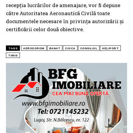
recepția lucrărilor de amenajare, vor fi depuse
către Autoritatea Aeronautică Civilă toate
documentele necesare în privința autorizării și
certificării celor două obiective.
TAGS
AERODOROM
BANAT
CIOCA
CONSILIUL
HELIPORT
TIMIS