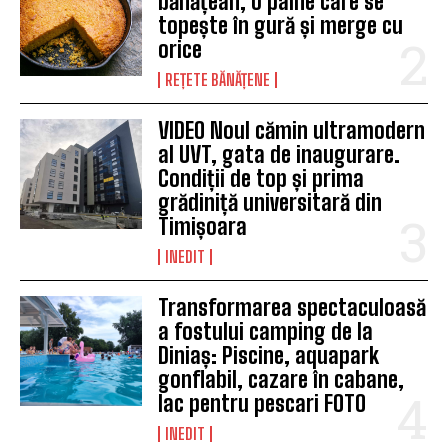
bănățean, o pâine care se
topește în gură și merge cu
orice
REȚETE BĂNĂȚENE
VIDEO Noul cămin ultramodern
al UVT, gata de inaugurare.
Condiții de top și prima
grădiniță universitară din
Timișoara
INEDIT
Transformarea spectaculoasă
a fostului camping de la
Diniaș: Piscine, aquapark
gonflabil, cazare în cabane,
lac pentru pescari FOTO
INEDIT