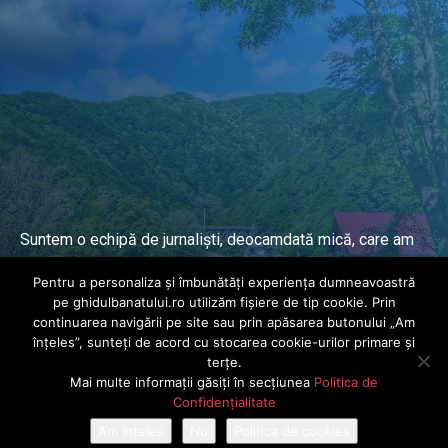
Suntem o echipă de jurnaliști, deocamdată mică, care am
lucrat și lucrăm în presa locală și națională de mai mulți
Pentru a personaliza și îmbunătăți experiența dumneavoastră
ani.
pe ghidulbanatului.ro utilizăm fișiere de tip cookie. Prin
continuarea navigării pe site sau prin apăsarea butonului „Am
înțeles”, sunteți de acord cu stocarea cookie-urilor primare și
DESPRE PROIECT
terțe.
Mai multe informații găsiți în secțiunea
Politica de
© Ghidul Banatului 2025. Toate drepturile rezervate · Dezvoltat de
Confidențialitate
Power Media FX
Am înțeles
Nu
Politica de cookies