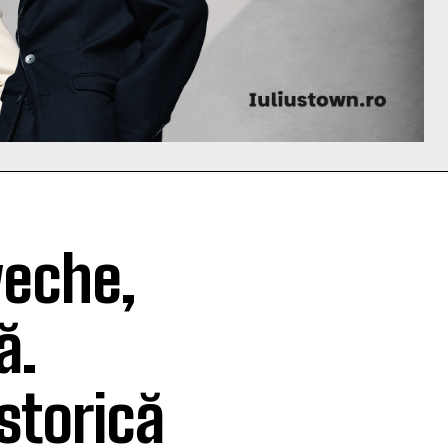
veche,
ă.
storică