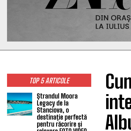
Cum
TOP 5 ARTICOLE
inte
Ștrandul Moora
Legacy de la
Stanciova, o
Alb
destinație perfectă
pentru răcorire și