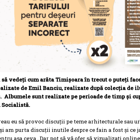
 să vedeți cum arăta Timișoara în trecut o puteți fac
ealizate de Emil Banciu, realizate după colecția de i
 Albumele sunt realizate pe perioade de timp și cup
Socialistă.
reau eu să provoc discuții pe teme arhitecturale sau 
și am purta discuții inutile despre ce fain a fost și ce
entru așa ceva…Dar pot să vă ofer să vizualizați online