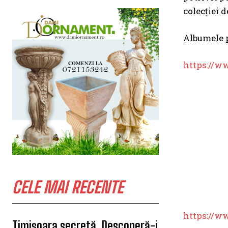
colecției 
Albumele p
https://w
CELE MAI RECENTE
https://w
Timișoara secretă. Descoperă-i