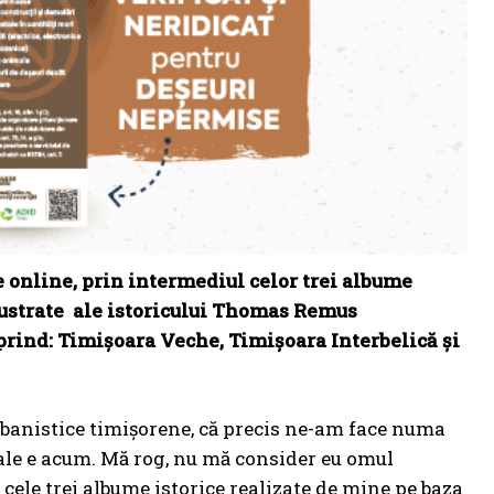
e online, prin intermediul celor trei albume
lustrate ale
istoricului Thomas Remus
rind: Timișoara Veche, Timișoara Interbelică și
urbanistice timișorene, că precis ne-am face numa
 jale e acum. Mă rog, nu mă consider eu omul
 cele trei albume istorice realizate de mine pe baza