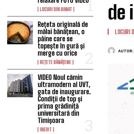
relaxare FOTO VIDEO
de 
LOCURI DIN BANAT
Rețeta originală de
mălai bănățean, o
LOCURI 
pâine care se
topește în gură și
AUTOR:
merge cu orice
REȚETE BĂNĂȚENE
VIDEO Noul cămin
ultramodern al UVT,
gata de inaugurare.
Condiții de top și
prima grădiniță
universitară din
Timișoara
INEDIT