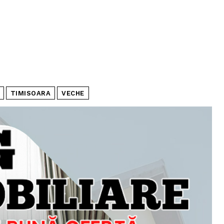
TIMISOARA
VECHE