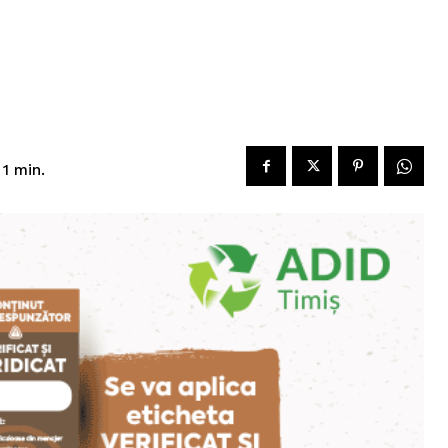
 1
min.