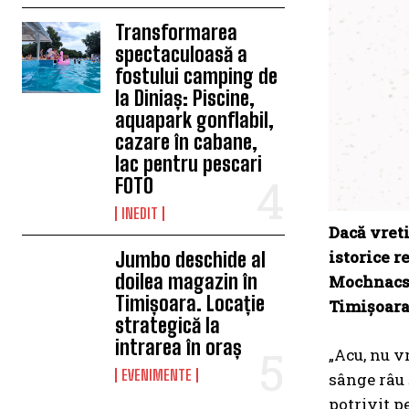
Transformarea
spectaculoasă a
fostului camping de
la Diniaș: Piscine,
aquapark gonflabil,
cazare în cabane,
lac pentru pescari
FOTO
INEDIT
Dacă vreti
istorice r
Jumbo deschide al
doilea magazin în
Mochnacs.
Timișoara. Locație
Timișoara 
strategică la
intrarea în oraș
„Acu, nu v
EVENIMENTE
sânge râu 
potrivit p