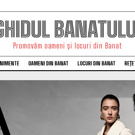
GHIDUL BANATULU
Promovăm oameni și locuri din Banat
ENIMENTE
OAMENI DIN BANAT
LOCURI DIN BANAT
REȚE