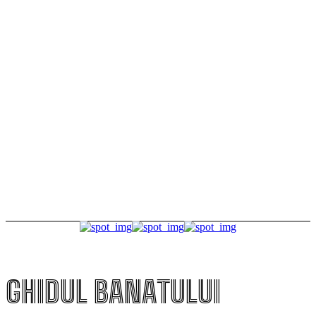
Lucrarea câștigătoare va fi aleasă prin votul
publicului
Tururi ghidate gratuite într-unul dintre cele mai
frumoase puncte de belvedere din Timișoara
FOTO Dincolo de gratii, de Ziua Timișoarei. Deținuții au
avut parte de caricaturi, fotografii și o zi altfel la
ferma penitenciarului
GHIDUL BANATULUI