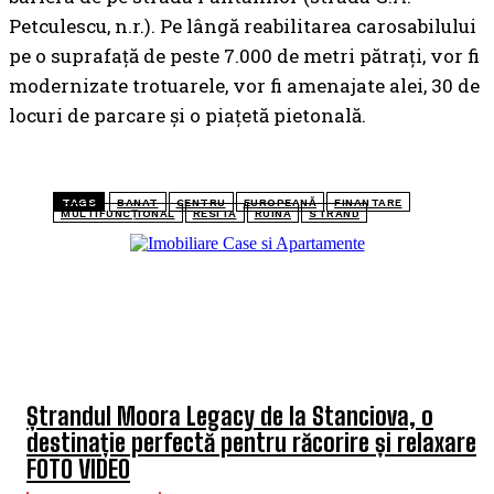
Petculescu, n.r.). Pe lângă reabilitarea carosabilului
pe o suprafață de peste 7.000 de metri pătrați, vor fi
modernizate trotuarele, vor fi amenajate alei, 30 de
locuri de parcare și o piațetă pietonală.
TAGS
BANAT
CENTRU
EUROPEANĂ
FINANTARE
MULTIFUNCȚIONAL
RESITA
RUINA
STRAND
TOP 5 ARTICOLE
Ștrandul Moora Legacy de la Stanciova, o
destinație perfectă pentru răcorire și relaxare
FOTO VIDEO