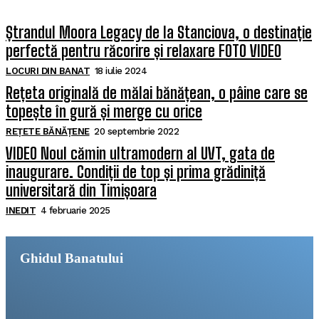
Ștrandul Moora Legacy de la Stanciova, o destinație
perfectă pentru răcorire și relaxare FOTO VIDEO
LOCURI DIN BANAT
18 iulie 2024
Rețeta originală de mălai bănățean, o pâine care se
topește în gură și merge cu orice
REȚETE BĂNĂȚENE
20 septembrie 2022
VIDEO Noul cămin ultramodern al UVT, gata de
inaugurare. Condiții de top și prima grădiniță
universitară din Timișoara
INEDIT
4 februarie 2025
Ghidul Banatului