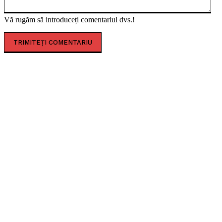
Vă rugăm să introduceți comentariul dvs.!
CELE MAI CITITE
Sofia Imbroane, licențiata în filosofie care a îmbinat
educația occidentală cu valorile tradiționale
românești
Timișoara secretă. Descoperă-i legendele, misterele
și simbolurile!
Premiul Peter Jecza pentru Sculptura Anului.