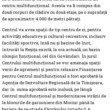
centru multifuncțional. Acesta va fi compus din
două corpuri de clădire cu două etaje, pe o suprafață
de aproximativ 4.000 de metri pătrați.
Centrul va avea spații de tip centru de zi, pentru
activități educative și cultural-recreative, inclusiv
facilități sportive, însă nu și bazine de înot,
întrucât la Reșița există, la ora actuală, un bazin
olimpic funcțional, cel din Govândari. În jurul
Centrului multifuncțional se vor amenaja spații
verzi de agrement și pentru relaxare.
Finanțarea
pentru Centrul multifuncțional a fost aprobată la
Agenția de Dezvoltare Regională de la Timișoara,
dar în suma aprobată este inslusă, pe lângă
Centrul multifuncţional şi modernizarea străzii de
la blocurile de garsoniere din Mociur până la
bariera de pe strada Fântânilor (strada G.A.