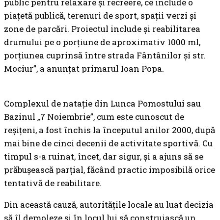
public pentru relaxare și recreere, ce include o
piațetă publică, terenuri de sport, spații verzi și
zone de parcări. Proiectul include și reabilitarea
drumului pe o porțiune de aproximativ 1000 ml,
porțiunea cuprinsă între strada Fântânilor și str.
Mociur”, a anunțat primarul Ioan Popa.
Complexul de natație din Lunca Pomostului sau
Bazinul „7 Noiembrie”, cum este cunoscut de
reșițeni, a fost închis la începutul anilor 2000, după
mai bine de cinci decenii de activitate sportivă. Cu
timpul s-a ruinat, încet, dar sigur, și a ajuns să se
prăbușească parțial, făcând practic imposibilă orice
tentativă de reabilitare.
Din această cauză, autoritățile locale au luat decizia
să îl demoleze și în locul lui să construiască un