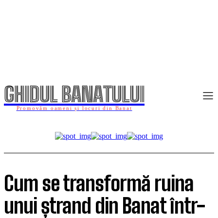
GHIDUL BANATULUI
Promovăm oameni și locuri din Banat
Cum se transformă ruina
unui ștrand din Banat într-