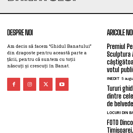
DESPRE NOI
ARICOLE NO
Premiul Pe
Am decis să facem “Ghidul Banatului”
din dragoste pentru această parte a
Sculptura 
țării, pentru că suntem cu toții
câștigătoa
născuți și crescuți în Banat.
votul publi
INEDIT
5 augu
Tururi ghi
dintre cel
de belvede
LOCURI DIN 
FOTO Dincol
Timișoarei.