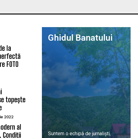
Ghidul Banatului
de la
 perfectă
are FOTO
i
se topește
e
ie 2022
odern al
Suntem o echipă de jurnaliști,
 Condiții