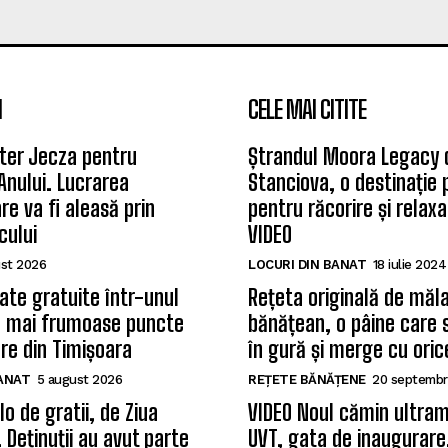
I
CELE MAI CITITE
ter Jecza pentru
Ștrandul Moora Legacy 
Anului. Lucrarea
Stanciova, o destinație
re va fi aleasă prin
pentru răcorire și relax
cului
VIDEO
st 2026
LOCURI DIN BANAT
18 iulie 2024
date gratuite într-unul
Rețeta originală de măla
e mai frumoase puncte
bănățean, o pâine care 
re din Timișoara
în gură și merge cu oric
BANAT
5 august 2026
REȚETE BĂNĂȚENE
20 septembr
o de gratii, de Ziua
VIDEO Noul cămin ultram
 Deținuții au avut parte
UVT, gata de inaugurare.