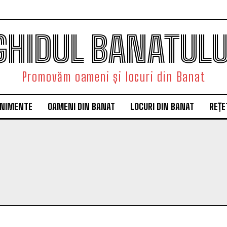
GHIDUL BANATULU
Promovăm oameni și locuri din Banat
ENIMENTE
OAMENI DIN BANAT
LOCURI DIN BANAT
REȚE