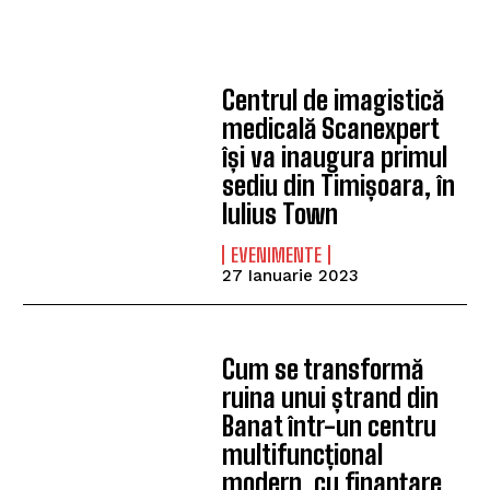
Centrul de imagistică
medicală Scanexpert
își va inaugura primul
sediu din Timișoara, în
Iulius Town
EVENIMENTE
27 Ianuarie 2023
Cum se transformă
ruina unui ștrand din
Banat într-un centru
multifuncțional
modern, cu finanțare