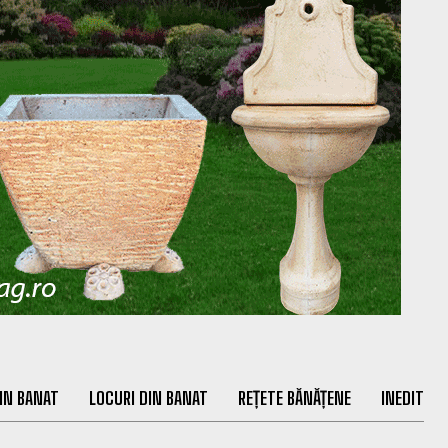
IN BANAT
LOCURI DIN BANAT
REȚETE BĂNĂȚENE
INEDIT