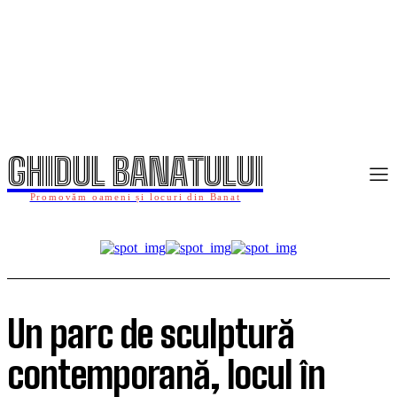
GHIDUL BANATULUI
Promovăm oameni și locuri din Banat
Un parc de sculptură
contemporană, locul în