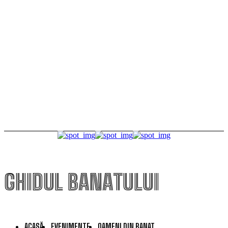
Timișoara secretă. Descoperă-i legendele, misterele
și simbolurile!
Premiul Peter Jecza pentru Sculptura Anului.
Lucrarea câștigătoare va fi aleasă prin votul
publicului
GHIDUL BANATULUI
ACASĂ
EVENIMENTE
OAMENI DIN BANAT