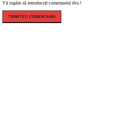
Vă rugăm să introduceți comentariul dvs.!
CELE MAI CITITE
Amfiteatrul roman de la Ulpia Traiana Sarmizegetusa,
primul eveniment de amploare după restaurare
Concert caritabil pentru copiii de la ”Louis Țurcanu”.
Donațiile merg integral la spital
Sofia Imbroane, licențiata în filozofie care a îmbinat
educația occidentală cu valorile tradiționale
românești