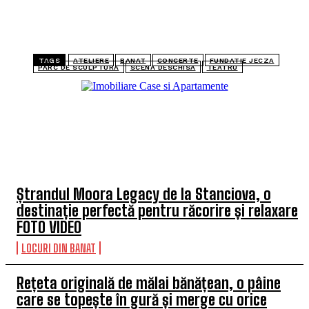
TAGS
ATELIERE
BANAT
CONCERTE
FUNDATIE JECZA
PARC DE SCULPTURA
SCENA DESCHISA
TEATRU
TOP 5 ARTICOLE
Ștrandul Moora Legacy de la Stanciova, o
destinație perfectă pentru răcorire și relaxare
FOTO VIDEO
LOCURI DIN BANAT
Rețeta originală de mălai bănățean, o pâine
care se topește în gură și merge cu orice