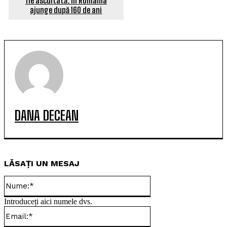
fie ascultată. În România
ajunge după 160 de ani
DANA DECEAN
LĂSAȚI UN MESAJ
Nume:*
Introduceți aici numele dvs.
Email:*