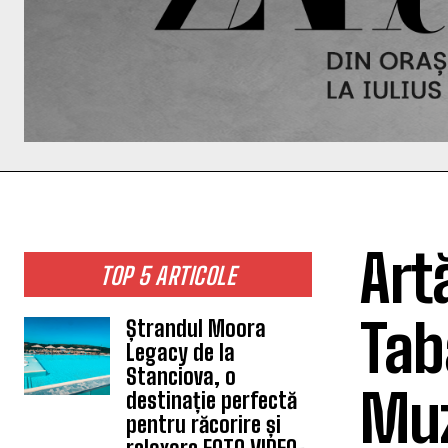
Artă
TOP 5 ARTICOLE
Tab
Ștrandul Moora
Legacy de la
Stanciova, o
Muz
destinație perfectă
pentru răcorire și