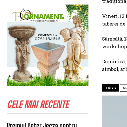
tradiționa
Vineri, 12 
taberei d
Sâmbătă, 1
workshopul
Duminică, 1
simbol, ar
TAGS
A
CELE MAI RECENTE
Premiul Peter Jecza pentru