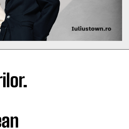
ilor.
a
ean