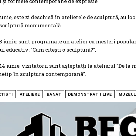
l și formele contemporane de expresie.
iunie, este zi deschisă în atelierele de sculptură, au lo
e sculptură monumentală.
3 iunie, sunt programate un atelier cu meșteri populari,
 educativ: ”Cum citești o sculptură?”.
4 iunie, vizitatorii sunt așteptatți la atelierul ”De la 
hetip în sculptura contemporană”.
RTISTI
ATELIERE
BANAT
DEMONSTRATII LIVE
MUZEUL