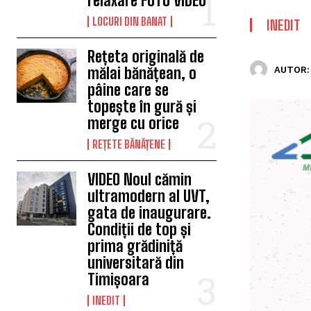
relaxare FOTO VIDEO
LOCURI DIN BANAT
INEDIT
Rețeta originală de
mălai bănățean, o
AUTOR:
pâine care se
topește în gură și
merge cu orice
REȚETE BĂNĂȚENE
VIDEO Noul cămin
ultramodern al UVT,
gata de inaugurare.
Condiții de top și
prima grădiniță
universitară din
Timișoara
INEDIT