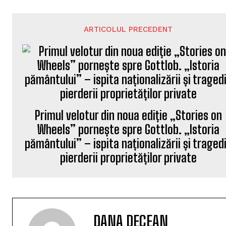
ARTICOLUL PRECEDENT
Primul velotur din noua ediție „Stories on
Wheels” pornește spre Gottlob. „Istoria
pământului” – ispita naționalizării și traged
pierderii proprietăților private
DANA DECEAN