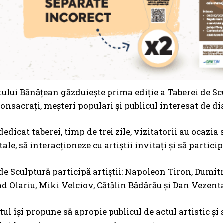
ului Bănățean găzduiește prima ediție a Taberei de Scu
consacrați, meșteri populari și publicul interesat de d
dedicat taberei, timp de trei zile, vizitatorii au ocazi
e, să interacționeze cu artiștii invitați și să particip
de Sculptură participă artiștii: Napoleon Tiron, Dumit
ad Olariu, Miki Velciov, Cătălin Bădărău și Dan Vezent
l își propune să apropie publicul de actul artistic și 