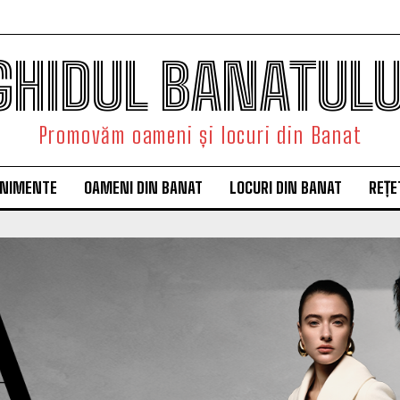
GHIDUL BANATULU
Promovăm oameni și locuri din Banat
ENIMENTE
OAMENI DIN BANAT
LOCURI DIN BANAT
REȚE