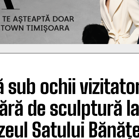
 sub ochii vizitator
ără de sculptură l
eul Satului Bănăț