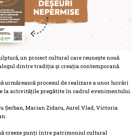
lptură, un proiect cultural care reunește nouă
ialogul dintre tradiția și creația contemporană.
a să urmărească procesul de realizare a unor lucrări
e la activitățile pregătite în cadrul evenimentului.
ru Șerban, Marian Zidaru, Aurel Vlad, Victoria
an.
să creeze punți între patrimoniul cultural