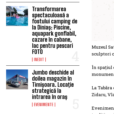
Transformarea
spectaculoasă a
fostului camping de
la Diniaș: Piscine,
aquapark gonflabil,
cazare în cabane,
lac pentru pescari
Muzeul Sat
FOTO
sculptori 
INEDIT
În spațiul 
Jumbo deschide al
monumental
doilea magazin în
Timișoara. Locație
La Tabăra 
strategică la
Zidaru, Vl
intrarea în oraș
EVENIMENTE
Evenimentu