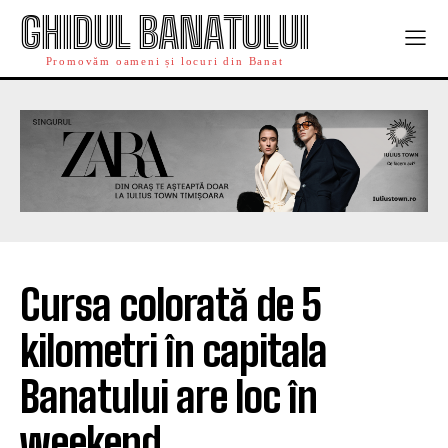
GHIDUL BANATULUI
Promovăm oameni și locuri din Banat
Cursa colorată de 5
kilometri în capitala
Banatului are loc în
weekend