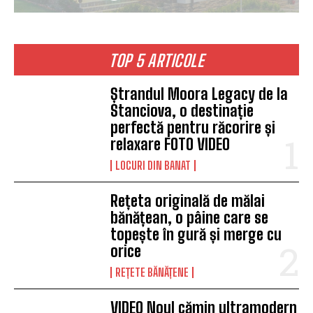
TOP 5 ARTICOLE
Ștrandul Moora Legacy de la
Stanciova, o destinație
perfectă pentru răcorire și
relaxare FOTO VIDEO
LOCURI DIN BANAT
Rețeta originală de mălai
bănățean, o pâine care se
topește în gură și merge cu
orice
REȚETE BĂNĂȚENE
VIDEO Noul cămin ultramodern