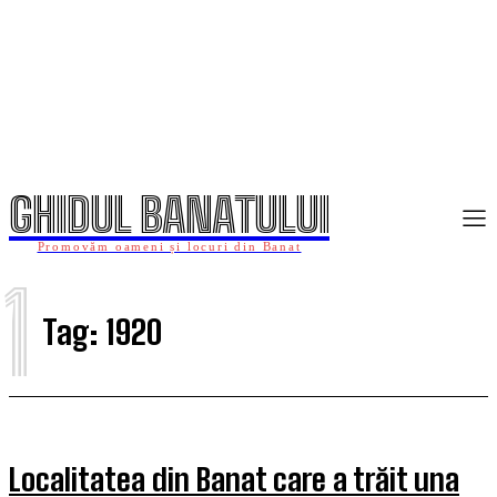
GHIDUL BANATULUI
Promovăm oameni și locuri din Banat
1
Tag:
1920
Localitatea din Banat care a trăit una