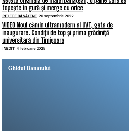
Rețeta originală de mălai bănățean, o pâine care se
topește în gură și merge cu orice
REȚETE BĂNĂȚENE
20 septembrie 2022
VIDEO Noul cămin ultramodern al UVT, gata de
inaugurare. Condiții de top și prima grădiniță
universitară din Timișoara
INEDIT
4 februarie 2025
Ghidul Banatului