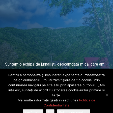
Suntem o echipă de jurnaliști, deocamdată mică, care am
lucrat și lucrăm în presa locală și națională de mai mulți
Pentru a personaliza și îmbunătăți experiența dumneavoastră
ani.
pe ghidulbanatului.ro utilizăm fișiere de tip cookie. Prin
continuarea navigării pe site sau prin apăsarea butonului „Am
înțeles”, sunteți de acord cu stocarea cookie-urilor primare și
DESPRE PROIECT
terțe.
Mai multe informații găsiți în secțiunea
Politica de
© Ghidul Banatului 2025. Toate drepturile rezervate · Dezvoltat de
Confidențialitate
Power Media FX
Am înțeles
Nu
Politica de cookies