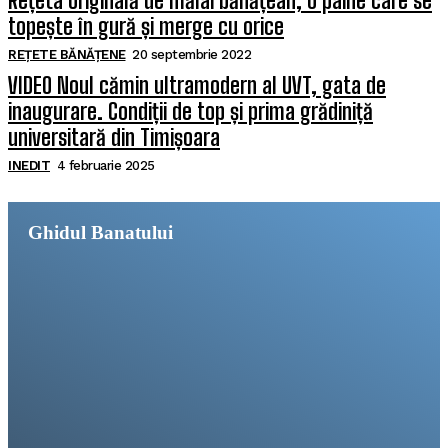
Rețeta originală de mălai bănățean, o pâine care se
topește în gură și merge cu orice
REȚETE BĂNĂȚENE
20 septembrie 2022
VIDEO Noul cămin ultramodern al UVT, gata de
inaugurare. Condiții de top și prima grădiniță
universitară din Timișoara
INEDIT
4 februarie 2025
Ghidul Banatului