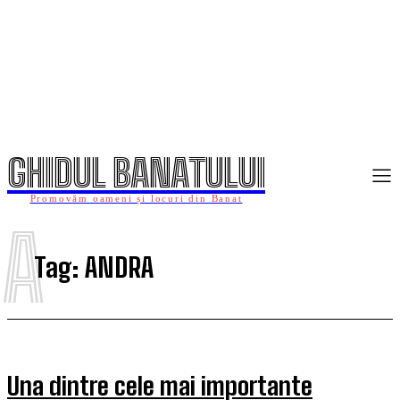
GHIDUL BANATULUI
Promovăm oameni și locuri din Banat
A
Tag:
ANDRA
Una dintre cele mai importante