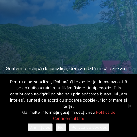
Suntem o echipă de jurnaliști, deocamdată mică, care am
lucrat și lucrăm în presa locală și națională de mai mulți
Pentru a personaliza și îmbunătăți experiența dumneavoastră
ani.
pe ghidulbanatului.ro utilizăm fișiere de tip cookie. Prin
continuarea navigării pe site sau prin apăsarea butonului „Am
înțeles”, sunteți de acord cu stocarea cookie-urilor primare și
DESPRE PROIECT
terțe.
Mai multe informații găsiți în secțiunea
Politica de
© Ghidul Banatului 2025. Toate drepturile rezervate · Dezvoltat de
Confidențialitate
Power Media FX
Am înțeles
Nu
Politica de cookies