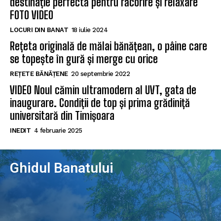
destinație perfectă pentru răcorire și relaxare
FOTO VIDEO
LOCURI DIN BANAT
18 iulie 2024
Rețeta originală de mălai bănățean, o pâine care
se topește în gură și merge cu orice
REȚETE BĂNĂȚENE
20 septembrie 2022
VIDEO Noul cămin ultramodern al UVT, gata de
inaugurare. Condiții de top și prima grădiniță
universitară din Timișoara
INEDIT
4 februarie 2025
Ghidul Banatului