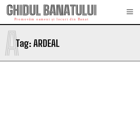
GHIDUL BANATULUI
Promovăm oameni și locuri din Banat
A
Tag:
ARDEAL